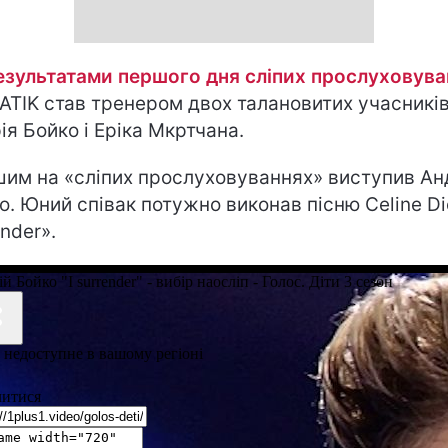
езультатами першого дня сліпих прослуховува
TIK став тренером двох талановитих учасників
ія Бойко і Еріка Мкртчана.
им на «сліпих прослуховуваннях» виступив Ан
о. Юний співак потужно виконав пісню Celine Di
ender».