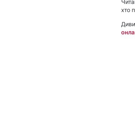
Чита
хто 
Диви
онла