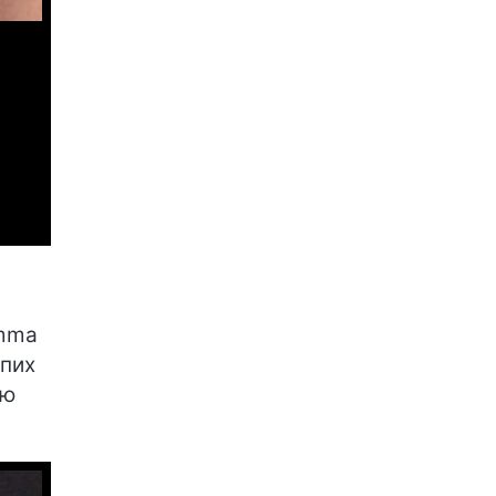
amma
іпих
ою