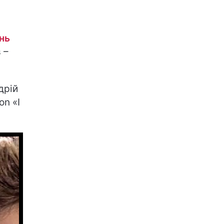
нь
 –
дрій
on «I