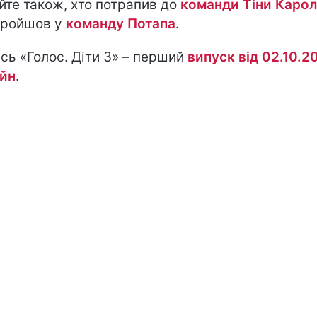
йте також, хто потрапив до
команди Тіни Каро
пройшов у
команду Потапа
.
сь «Голос. Діти 3» – перший
випуск від 02.10.2
йн
.