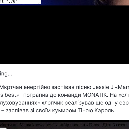
ng...
 Мкртчан енергійно заспівав пісню Jessie J «M
s best» і потрапив до команди MONATIK. На «сл
луховуваннях» хлопчик реалізував ще одну св
 – заспівав зі своїм кумиром Тіною Кароль.