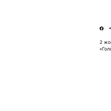
2 жо
«Голо