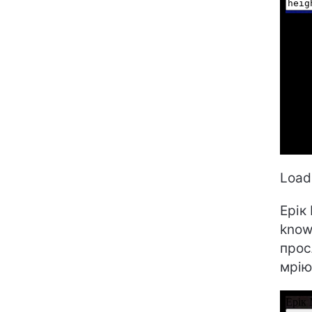
Loadi
Ерік
know
прос
мрію