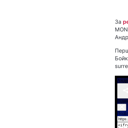
За
р
MONA
Андр
Перш
Бойк
surr