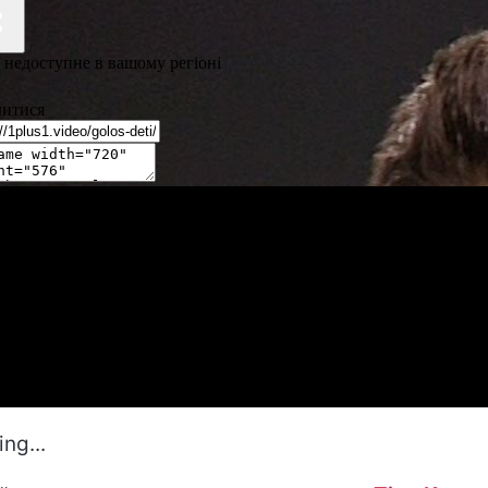
ng...