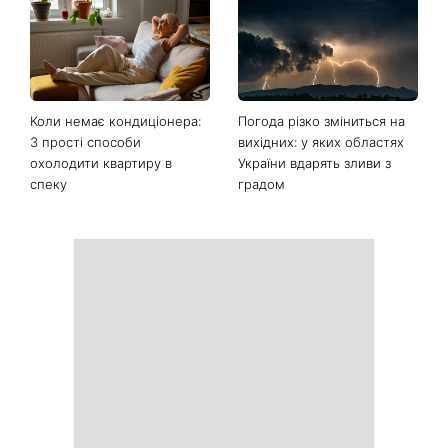
Останні новини
Ваші дані можуть бути на
Софія Ротару нарешті
чеку: Укрпошта почала
показалася публіці: як зараз
друкувати персональну
виглядає легендарна 79-
інформацію в
річна співачка
розрахункових квитанціях