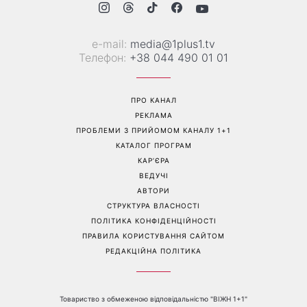
Більше не приховує кохану:
Гороскоп на 8 серпня для
Володимир Дантес вперше
всіх знаків зодіаку: кому
відкрито показався з новою
повернеться удача, а кому
обраницею
варто сказати «ні»
Перейти на повну версію сайту
Контакти: