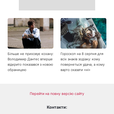
Коли немає кондиціонера:
Погода різко зміниться на
3 прості способи
вихідних: у яких областях
охолодити квартиру в
України вдарять зливи з
спеку
градом