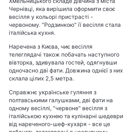
Хмельницького складе дівчина з міста
Чернівці, яка вирішила оформити своє
весілля у кольорі пристрасті -
червоному. "Родзинкою" її весілля стала
італійська кухня.
Наречена з Києва, чиє весілля
телеглядачі також побачать наступного
вівторка, здивувала гостей, одягнувши
одночасно дві фати. Довжина однієї з них
склала цілих 2,5 метра.
Справжнє українське гуляння з
полтавськими галушками, дві фати на
одному весіллі, "червоне" весілля з
італійською кухнею та кулінарні шедеври
від нареченого-шеф-кухаря - все це