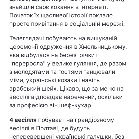
знайшли своє кохання в інтернеті.
Початок їх щасливої історії поклало
просте привітання в соціальній мережі.
Телеглядачі побувають на вишуканій
церемонії одруження в Хмельницькому,
яка відбулася на березі річки і
"переросла" у велике гуляння, де разом
з молодятами та гостями танцювали
міми, українські козаки і навіть
арабський шейх. Цікаво, що за меню на
весіллі відповідав наречений, оскільки
за професією він шеф-кухар.
4 весілля
побуває і на грандіозному
весіллі в Полтаві, де будуть
неперевершені українські галушки, без