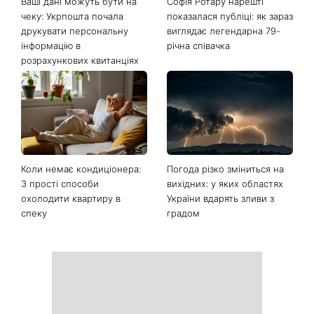
Ваші дані можуть бути на
Софія Ротару нарешті
чеку: Укрпошта почала
показалася публіці: як зараз
друкувати персональну
виглядає легендарна 79-
інформацію в
річна співачка
розрахункових квитанціях
Коли немає кондиціонера:
Погода різко зміниться на
3 прості способи
вихідних: у яких областях
охолодити квартиру в
України вдарять зливи з
спеку
градом