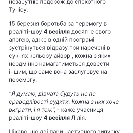
незабутню подорож до спекотного
Тунісу.
15 березня боротьба за перемогу в
реаліті-шоу
4 весілля
досягне свого
апогею, адже в одній програмі
зустрінуться відразу три наречені в
сукнях кольору айворі, кожна з яких
неодмінно намагатиметься довести
іншим, що саме вона заслуговує на
перемогу.
"Я думаю, дівчата будуть не по
сраведлівості судити. Кожна з них хоче
виграти, і я теж",
- каже учасниця
реаліті-шоу
4 весілля
Лілія.
Цікаво, що дві пари наступного випуску