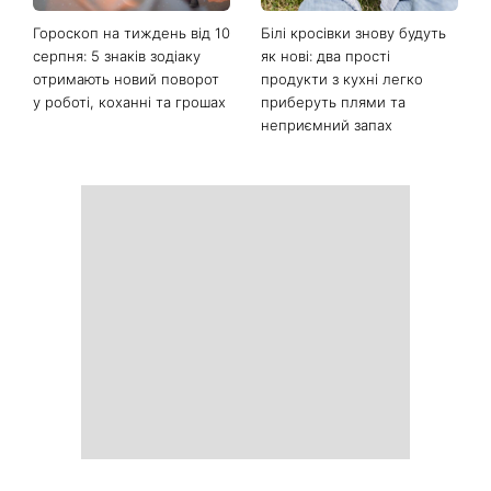
Від чорного до
Наталка Денисенко вийшла
фіолетового: що буде в
заміж і змінила прізвище на
моді восени 2026 - головні
Ярошенко
тренди сезону
Гороскоп на тиждень від 10
Білі кросівки знову будуть
серпня: 5 знаків зодіаку
як нові: два прості
отримають новий поворот
продукти з кухні легко
у роботі, коханні та грошах
приберуть плями та
неприємний запах