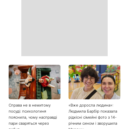
Білі кросівки знову будуть
Гороскоп на 9 серпня для
як нові: два прості
всіх знаків зодіаку: день
продукти з кухні легко
рішень, які більше не
приберуть плями та
можна відкладати
неприємний запах
День ангела 9 серпня:
Найпопулярніший салат
Пантелеймон, Микола та
літа: готуємо «Зелену
Сава серед іменинників -
Богиню»
чому цього дня варто
зробити добру справу