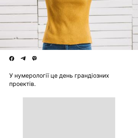
У нумерології це день грандіозних
проектів.