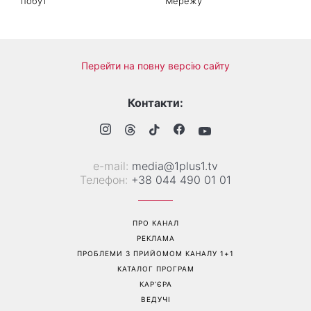
Справа не в немитому
«Вже доросла людина»:
посуді: психологиня
Людмила Барбір показала
пояснила, чому насправді
рідкісні сімейні фото з 14-
пари сваряться через
річним сином і зворушила
побут
Мережу