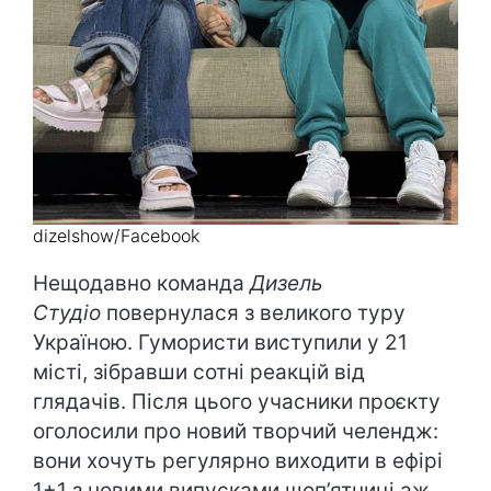
dizelshow/Facebook
Нещодавно команда
Дизель
Студіо
повернулася з великого туру
Україною. Гумористи виступили у 21
місті, зібравши сотні реакцій від
глядачів. Після цього учасники проєкту
оголосили про новий творчий челендж:
вони хочуть регулярно виходити в ефірі
1+1 з новими випусками щоп’ятниці аж