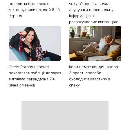
посилиться: що чекає
чеку: Укрпошта почала
метеочутливих людей 8 і 9
друкувати персональну
серпня
інформацію в
розрахункових квитанціях
Софія Ротару нарешті
Коли немає кондиціонера:
показалася публіці: як зараз
3 прості способи
виглядає легендарна 79-
охолодити квартиру в
річна співачка
спеку