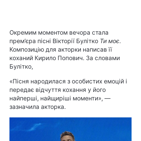
Окремим моментом вечора стала
прем’єра пісні Вікторії Булітко
Ти моє
.
Композицію для акторки написав її
коханий Кирило Попович. За словами
Булітко,
«Пісня народилася з особистих емоцій і
передає відчуття кохання у його
найперші, найщиріші моменти», —
зазначила акторка.