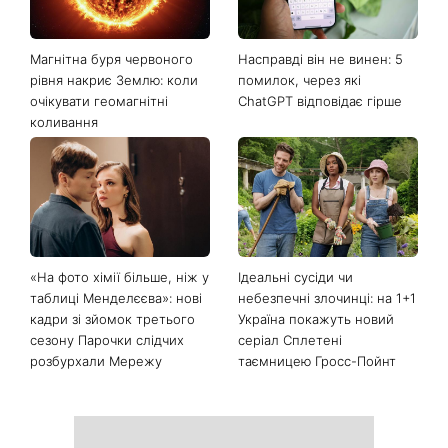
Магнітна буря червоного
Насправді він не винен: 5
рівня накриє Землю: коли
помилок, через які
очікувати геомагнітні
ChatGPT відповідає гірше
коливання
«На фото хімії більше, ніж у
Ідеальні сусіди чи
таблиці Менделєєва»: нові
небезпечні злочинці: на 1+1
кадри зі зйомок третього
Україна покажуть новий
сезону Парочки слідчих
серіал Сплетені
розбурхали Мережу
таємницею Гросс-Пойнт