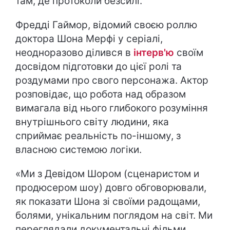
там, де протоколи безсилі.
​Фредді Гаймор, відомий своєю роллю
доктора Шона Мерфі у серіалі,
неодноразово ділився в
інтерв'ю
своїм
досвідом підготовки до цієї ролі та
роздумами про свого персонажа. Актор
розповідає, що робота над образом
вимагала від нього глибокого розуміння
внутрішнього світу людини, яка
сприймає реальність по-іншому, з
власною системою логіки.
«Ми з Девідом Шором (сценаристом и
продюсером шоу) довго обговорювали,
як показати Шона зі своїми радощами,
болями, унікальним поглядом на світ. Ми
переглядали документальні фільми,