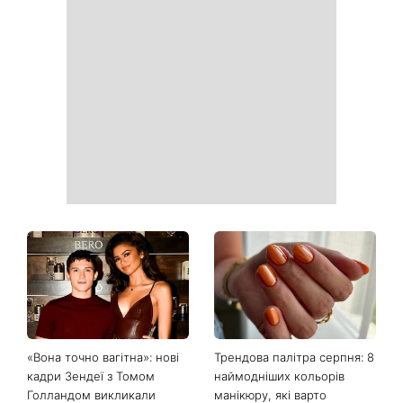
Сьогодні Яблучний Спас:
День Незалежності 2026:
що потрібно зробити 6
чи буде вихідний 24 серпня
серпня, щоб запросити в
дім достаток і злагоду
Українські зірки, які
На фронті загинув Олексій
приголомшили
Юков — пошуковець, який
схудненням: фото до і після
роками повертав тіла
загиблих воїнів