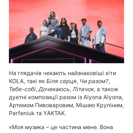
На глядачів чекають найзнаковіші хіти
KOLA, такі як
Біля серця
,
Чи разом?
,
Тебе-собі
,
Дочекаюсь
,
Літачок
, а також
дуетні композиції разом із Alyona Alyona,
Артемом Пивоваровим, Мішею Крупіним,
Parfeniuk та YAKTAK.
«Моя музика – це частина мене. Вона