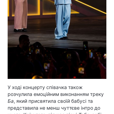
У ході концерту співачка також
розчулила емоційним виконанням треку
Ба
, який присвятила своїй бабусі та
представила не менш чуттєве інтро до