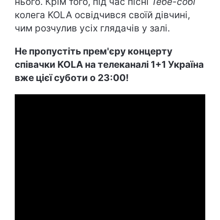
нього. Крім того, під час пісні
Тебе-собі
колега KOLA освідчився своїй дівчині,
чим розчулив усіх глядачів у залі.
Не пропустіть прем'єру концерту
співачки KOLA на телеканалі 1+1 Україна
вже цієї суботи о 23:00!