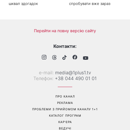
«Вона точно вагітна»: нові
Трендова палітра серпня: 8
кадри Зендеї з Томом
наймодніших кольорів
Голландом викликали
манікюру, які варто
шквал здогадок
спробувати вже зараз