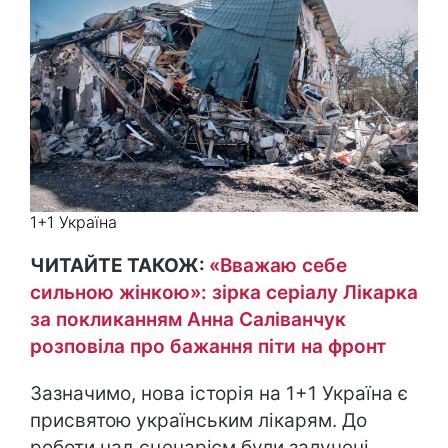
1+1 Україна
ЧИТАЙТЕ ТАКОЖ:
«Вважаю себе
сильною жінкою»: зірка серіалу Лікарка
за покликанням Анна Саліванчук
розповіла про бажання піти на фронт
Зазначимо, нова історія на 1+1 Україна є
присвятою українським лікарям. До
роботи над сценарієм були залучені