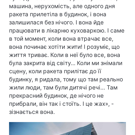
машина, нерухомість, але одного дня
ракета прилетіла в будинок, і вона
залишилася без нічого. І вона йде
працювати в лікарню куховаркою. І саме
в той момент, коли вона втрачає все,
вона починає хотіти жити! І розуміє, що
життя триває. Коли в неї було все, вона
була закрита від світу... Коли ми знімали
сцену, коли ракета прилітає до її
будинку, я ридала, тому що там реально
жили люди, там були дитячі речі… Там
прекрасний будинок, де нічого не
прибрали, він так і стоїть. І це жах», -
зізнається вона.