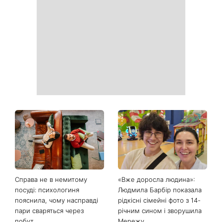
Справа не в немитому
«Вже доросла людина»:
посуді: психологиня
Людмила Барбір показала
пояснила, чому насправді
рідкісні сімейні фото з 14-
пари сваряться через
річним сином і зворушила
побут
Мережу