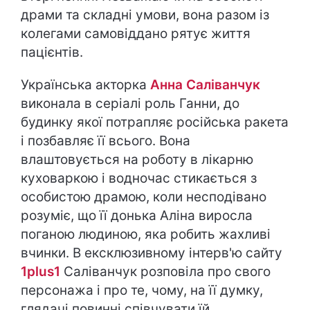
драми та складні умови, вона разом із
колегами самовіддано рятує життя
пацієнтів.
Українська акторка
Анна Саліванчук
виконала в серіалі роль Ганни, до
будинку якої потрапляє російська ракета
і позбавляє її всього. Вона
влаштовується на роботу в лікарню
куховаркою і водночас стикається з
особистою драмою, коли несподівано
розуміє, що її донька Аліна виросла
поганою людиною, яка робить жахливі
вчинки. В ексклюзивному інтерв'ю сайту
1plus1
Саліванчук розповіла про свого
персонажа і про те, чому, на її думку,
глядачі повинні співчувати їй.