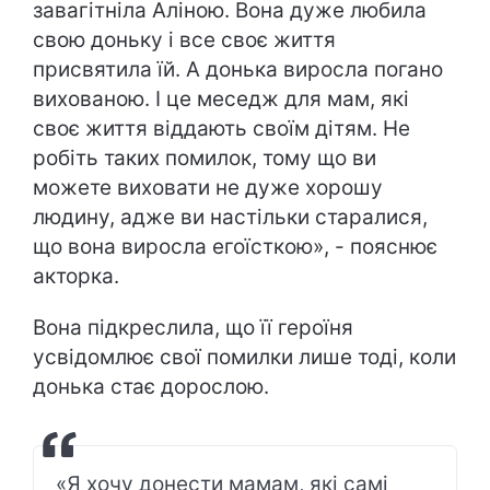
завагітніла Аліною. Вона дуже любила
свою доньку і все своє життя
присвятила їй. А донька виросла погано
вихованою. І це меседж для мам, які
своє життя віддають своїм дітям. Не
робіть таких помилок, тому що ви
можете виховати не дуже хорошу
людину, адже ви настільки старалися,
що вона виросла егоїсткою», - пояснює
акторка.
Вона підкреслила, що її героїня
усвідомлює свої помилки лише тоді, коли
донька стає дорослою.
«Я хочу донести мамам, які самі