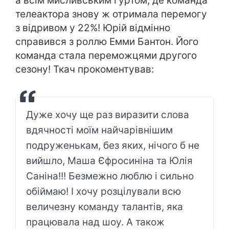
а всім мисливським гуртом, де команда
телеактора знову ж отримала перемогу
з відривом у 22%! Юрій відмінно
справився з роллю Емми Бантон. Його
команда стала переможцями другого
сезону! Ткач прокоментував:
Дуже хочу ще раз виразити слова
вдячності моїм найчарівнішим
подруженькам, без яких, нічого б не
вийшло, Маша Єфросиніна та Юлія
Саніна!!! Безмежно люблю і сильно
обіймаю! І хочу розцілували всю
величезну команду талантів, яка
працювала над шоу. А також