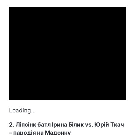
Loading...
2. Ліпсінк батл Ірина Білик vs. Юрій Ткач
– пародія на Мадонну