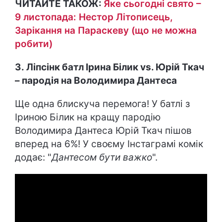
ЧИТАЙТЕ ТАКОЖ:
Яке сьогодні свято –
9 листопада: Нестор Літописець,
Зарікання на Параскеву (що не можна
робити)
3. Ліпсінк батл Ірина Білик vs. Юрій Ткач
– пародія на Володимира Дантеса
Ще одна блискуча перемога! У батлі з
Іриною Білик на кращу пародію
Володимира Дантеса Юрій Ткач пішов
вперед на 6%! У своєму Інстаграмі комік
додає: "
Дантесом бути важко
".