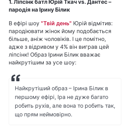
1. Ліпсінк батл Юрій Ткач vs. Дантес –
пародія на Ірину Білик
В ефірі шоу
"Твій день"
Юрій відмітив:
пародіювати жінок йому подобається
більше, аніж чоловіків. І це помітно,
адже з відривом у 4% він виграв цей
ліпсінк! Образ Ірини Білик вважає
найкрутішим за усе шоу:
Найкрутіший образ – Ірина Білик в
першому ефірі, Іра не дуже багато
робить рухів, але вона то робить так,
що прям неймовірно.