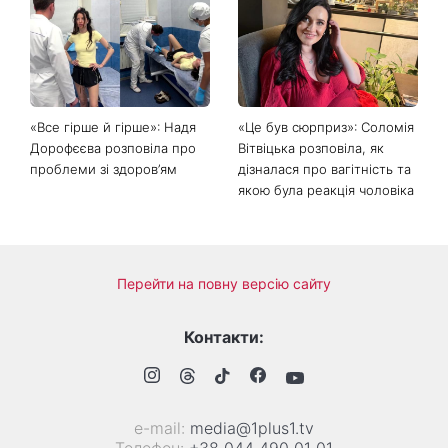
«Все гірше й гірше»: Надя
«Це був сюрприз»: Соломія
Дорофєєва розповіла про
Вітвіцька розповіла, як
проблеми зі здоров’ям
дізналася про вагітність та
якою була реакція чоловіка
Перейти на повну версію сайту
Контакти:
е-mail:
media@1plus1.tv