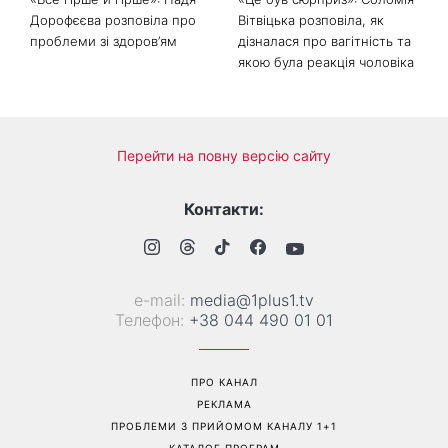
«Все гірше й гірше»: Надя
«Це був сюрприз»: Соломія
Дорофєєва розповіла про
Вітвіцька розповіла, як
проблеми зі здоров’ям
дізналася про вагітність та
якою була реакція чоловіка
Перейти на повну версію сайту
Контакти: