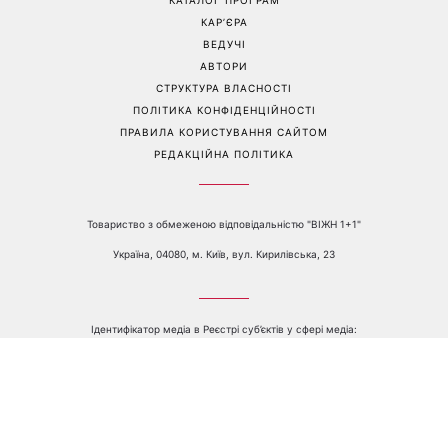
е-mail:
media@1plus1.tv
Телефон:
+38 044 490 01 01
ПРО КАНАЛ
РЕКЛАМА
ПРОБЛЕМИ З ПРИЙОМОМ КАНАЛУ 1+1
КАТАЛОГ ПРОГРАМ
КАР’ЄРА
ВЕДУЧІ
АВТОРИ
СТРУКТУРА ВЛАСНОСТІ
ПОЛІТИКА КОНФІДЕНЦІЙНОСТІ
ПРАВИЛА КОРИСТУВАННЯ САЙТОМ
РЕДАКЦІЙНА ПОЛІТИКА
Товариство з обмеженою відповідальністю "ВІЖН 1+1"