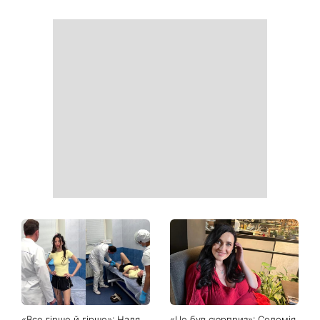
Головний стильний тренд
Не відкладайте до вересня:
соцмереж: чому
що обов'язково потрібно
мініспідниця з паєтками
зробити на ділянці у серпні
підкорила Instagram
2026