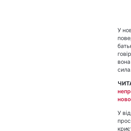
У но
пове
бать
гові
вона
сила
ЧИТ
непр
ново
У ві
прос
криє