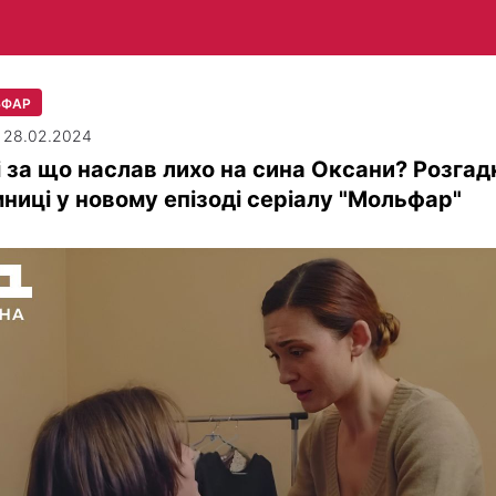
ЬФАР
| 28.02.2024
і за що наслав лихо на сина Оксани? Розгад
ниці у новому епізоді серіалу "Мольфар"