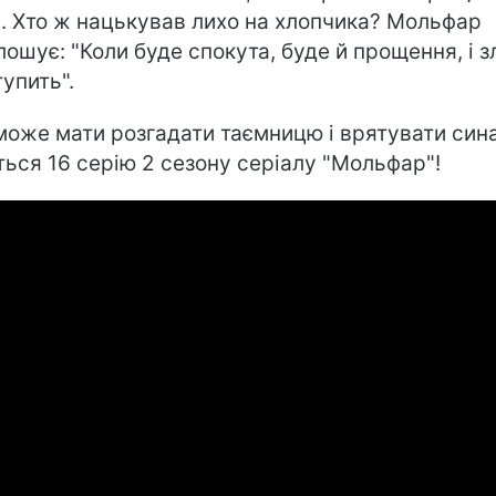
и. Хто ж нацькував лихо на хлопчика? Мольфар
лошує: "Коли буде спокута, буде й прощення, і з
тупить".
може мати розгадати таємницю і врятувати син
ться 16 серію 2 сезону серіалу "Мольфар"!