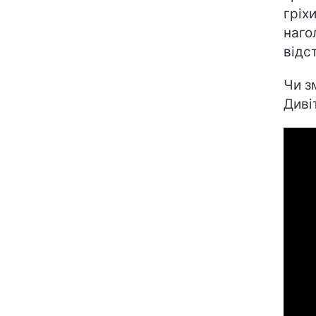
гріх
наго
відс
Чи з
Диві