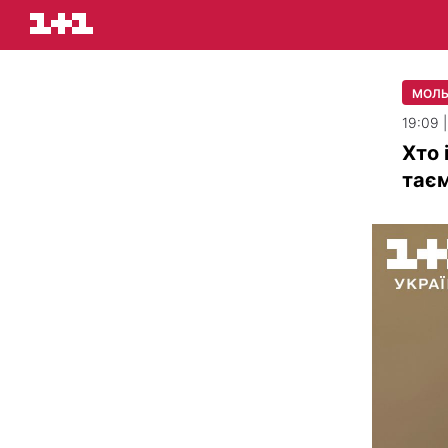
МОЛ
19:09 
Хто 
таєм