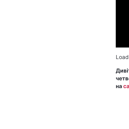
Loadi
Диві
четв
на
са