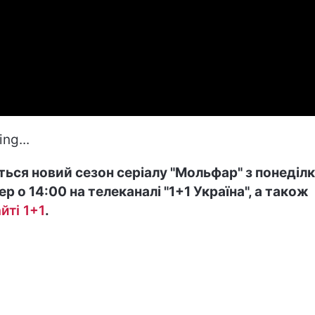
ng...
ться новий сезон серіалу "Мольфар" з понеділк
ер о 14:00 на телеканалі "1+1 Україна", а також
йті 1+1
.