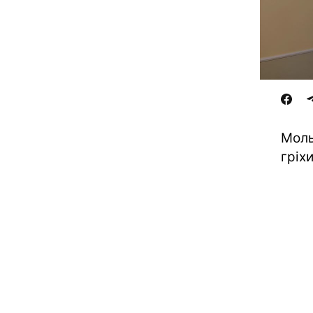
Моль
гріх