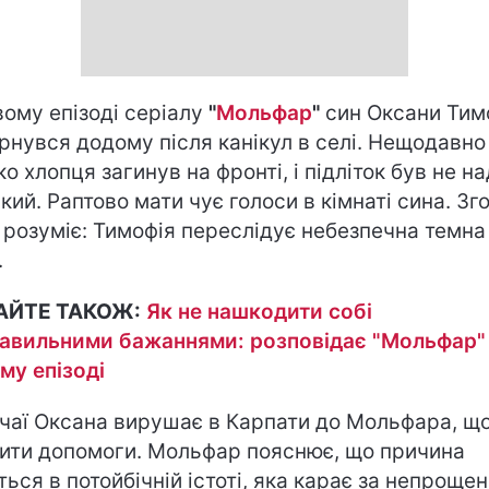
вому епізоді серіалу
"
Мольфар
"
син Оксани Тим
рнувся додому після канікул в селі. Нещодавно
ко хлопця загинув на фронті, і підліток був не н
ркий. Раптово мати чує голоси в кімнаті сина. Зг
 розуміє: Тимофія переслідує небезпечна темна
.
АЙТЕ ТАКОЖ:
Як не нашкодити собі
авильними бажаннями: розповідає "Мольфар"
му епізоді
дчаї Оксана вирушає в Карпати до Мольфара, щ
ити допомоги. Мольфар пояснює, що причина
ться в потойбічній істоті, яка карає за непрощен