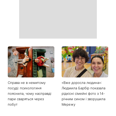
приберуть плями та
можна відкладати
неприємний запах
День ангела 9 серпня:
Найпопулярніший салат
Пантелеймон, Микола та
літа: готуємо «Зелену
Сава серед іменинників -
Богиню»
чому цього дня варто
зробити добру справу