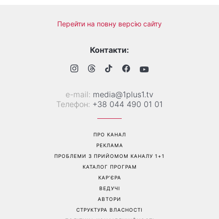
Справа не в немитому
«Вже доросла людина»:
посуді: психологиня
Людмила Барбір показала
пояснила, чому насправді
рідкісні сімейні фото з 14-
пари сваряться через
річним сином і зворушила
побут
Мережу