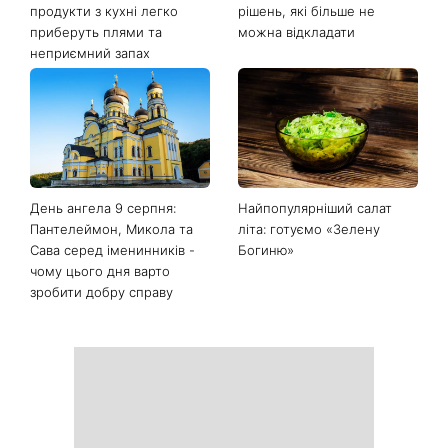
Останні новини
Білі кросівки знову будуть
Гороскоп на 9 серпня для
як нові: два прості
всіх знаків зодіаку: день
продукти з кухні легко
рішень, які більше не