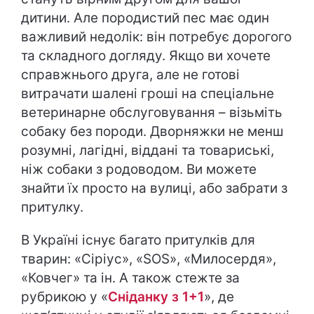
дитини. Але породистий пес має один
важливий недолік: він потребує дорогого
та складного догляду. Якщо ви хочете
справжнього друга, але не готові
витрачати шалені гроші на спеціальне
ветеринарне обслуговування – візьміть
собаку без породи. Дворняжки не менш
розумні, лагідні, віддані та товариські,
ніж собаки з родоводом. Ви можете
знайти їх просто на вулиці, або забрати з
притулку.
В Україні існує багато притулків для
тварин: «Сіріус», «SOS», «Милосердя»,
«Ковчег» та ін. А також стежте за
рубрикою у «
Сніданку з 1+1
», де