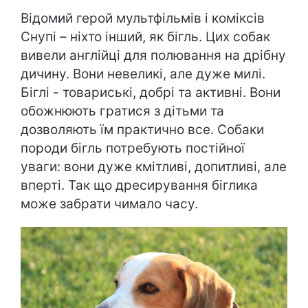
Відомий герой мультфільмів і коміксів
Снупі – ніхто інший, як бігль. Цих собак
вивели англійці для полювання на дрібну
дичину. Вони невеликі, але дуже милі.
Біглі - товариські, добрі та активні. Вони
обожнюють гратися з дітьми та
дозволяють їм практично все. Собаки
породи бігль потребують постійної
уваги: вони дуже кмітливі, допитливі, але
вперті. Так що дресирування біглика
може забрати чимало часу.