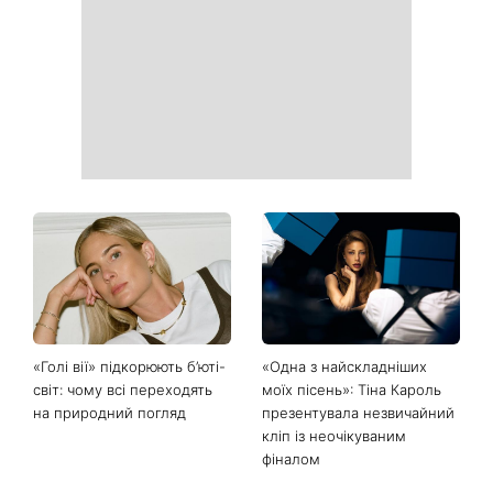
продуктів, які допомагають
закрите взуття літа: 3
довше зберегти молодість
стильні поєднання з
шкіри
мокасинами
День ангела Миколи 8
Не лише генетика: співачка
серпня: хто ще відзначає
Lama приголомшила
іменини та якою буде осінь
зізнанням, через що в свої
за прикметами
50 виглядає настільки
молодо