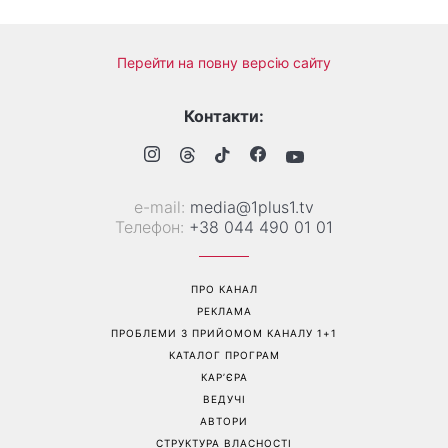
«Голі вії» підкорюють б’юті-
«Одна з найскладніших
світ: чому всі переходять
моїх пісень»: Тіна Кароль
на природний погляд
презентувала незвичайний
кліп із неочікуваним
фіналом