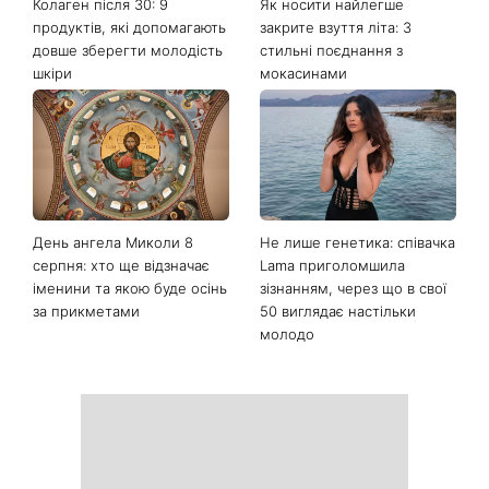
Останні новини
Колаген після 30: 9
Як носити найлегше