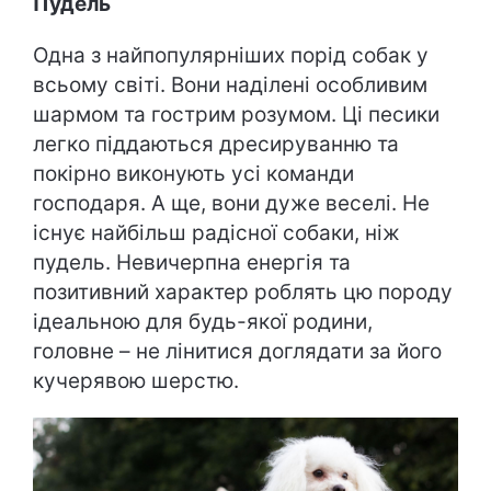
Пудель
Одна з найпопулярніших порід собак у
всьому світі. Вони наділені особливим
шармом та гострим розумом. Ці песики
легко піддаються дресируванню та
покірно виконують усі команди
господаря. А ще, вони дуже веселі. Не
існує найбільш радісної собаки, ніж
пудель. Невичерпна енергія та
позитивний характер роблять цю породу
ідеальною для будь-якої родини,
головне – не лінитися доглядати за його
кучерявою шерстю.