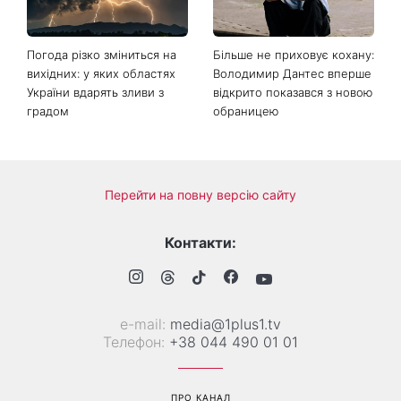
виглядає легендарна 79-
охолодити квартиру в
річна співачка
спеку