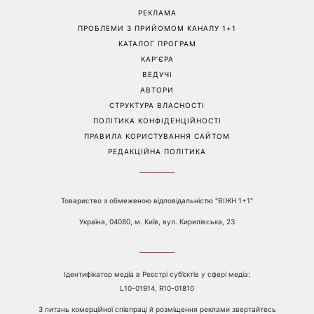
Погода різко зміниться на
Більше не приховує кохану:
вихідних: у яких областях
Володимир Дантес вперше
України вдарять зливи з
відкрито показався з новою
градом
обраницею
Перейти на повну версію сайту
Контакти:
е-mail:
media@1plus1.tv
Телефон:
+38 044 490 01 01
ПРО КАНАЛ