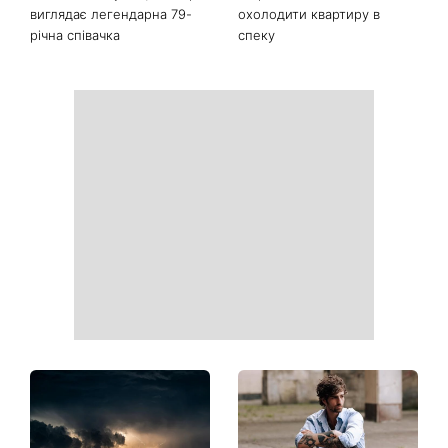
На вихідних магнітна буря
Ваші дані можуть бути на
посилиться: що чекає
чеку: Укрпошта почала
метеочутливих людей 8 і 9
друкувати персональну
серпня
інформацію в
розрахункових квитанціях
Софія Ротару нарешті
Коли немає кондиціонера:
показалася публіці: як зараз
3 прості способи