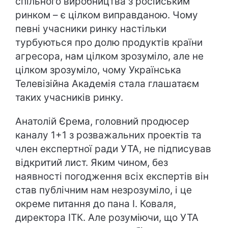
спільного виробництва з російським
ринком – є цілком виправданою. Чому
певні учасники ринку настільки
турбуються про долю продуктів країни
агресора, нам цілком зрозуміло, але не
цілком зрозуміло, чому Українська
Телевізійна Академія стала глашатаєм
таких учасників ринку.
Анатолій Єрема, головний продюсер
каналу 1+1 з розважальних проектів та
член експертної ради УТА, не підписував
відкритий лист. Яким чином, без
наявності погодження всіх експертів він
став публічним нам незрозуміло, і це
окреме питання до пана І. Коваля,
директора ІТК. Але розуміючи, що УТА