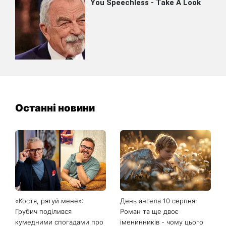
Останні новини
«Костя, рятуй мене»:
День ангела 10 серпня:
Грубич поділився
Роман та ще двоє
кумедними спогадами про
іменинників - чому цього