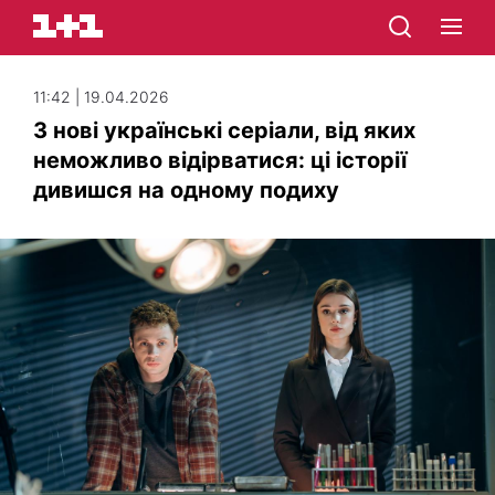
11:42 | 19.04.2026
3 нові українські серіали, від яких
неможливо відірватися: ці історії
дивишся на одному подиху