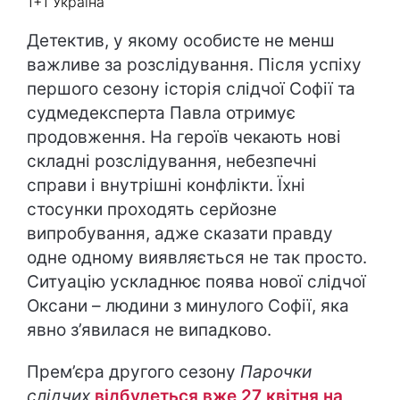
1+1 Україна
Детектив, у якому особисте не менш
важливе за розслідування. Після успіху
першого сезону історія слідчої Софії та
судмедексперта Павла отримує
продовження. На героїв чекають нові
складні розслідування, небезпечні
справи і внутрішні конфлікти. Їхні
стосунки проходять серйозне
випробування, адже сказати правду
одне одному виявляється не так просто.
Ситуацію ускладнює поява нової слідчої
Оксани – людини з минулого Софії, яка
явно з’явилася не випадково.
Прем’єра другого сезону
Парочки
слідчих
відбудеться вже 27 квітня на