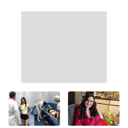
Як почати бігати після 35
Рейтинги зашкалюють: 3
років і не кинути це через
турецькі серіали, які стали
тиждень: 6 правил, які
головними хітами 2026
дійсно працюють
року
Головний стильний тренд
Не відкладайте до вересня:
соцмереж: чому
що обов'язково потрібно
мініспідниця з паєтками
зробити на ділянці у серпні
підкорила Instagram
2026