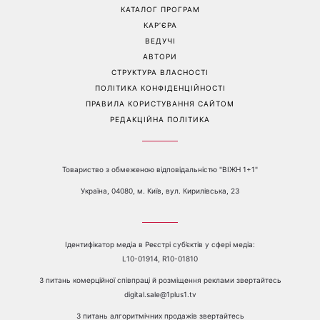
Дорофєєва розповіла про
Вітвіцька розповіла, як
проблеми зі здоров’ям
дізналася про вагітність та
якою була реакція чоловіка
Перейти на повну версію сайту
Контакти:
е-mail:
media@1plus1.tv
Телефон:
+38 044 490 01 01
ПРО КАНАЛ
РЕКЛАМА
ПРОБЛЕМИ З ПРИЙОМОМ КАНАЛУ 1+1