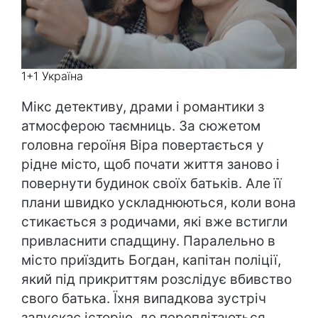
1+1 Україна
Мікс детективу, драми і романтики з
атмосферою таємниць. За сюжетом
головна героїня Віра повертається у
рідне місто, щоб почати життя заново і
повернути будинок своїх батьків. Але її
плани швидко ускладнюються, коли вона
стикається з родичами, які вже встигли
привласнити спадщину. Паралельно в
місто приїздить Богдан, капітан поліції,
який під прикриттям розслідує вбивство
свого батька. Їхня випадкова зустріч
запускає історію, де переплітаються