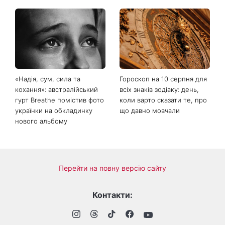
«Багато думаю про це»:
Як обрати солодкий кавун:
Наталя Могилевська
які популярні лайфхаки
показала 70-кілограмовий
реально працюють
торт Голосу країни і
викликала дискусію про
«голос нашого часу»