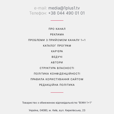
«Надія, сум, сила та
Гороскоп на 10 серпня для
кохання»: австралійський
всіх знаків зодіаку: день,
гурт Breathe помістив фото
коли варто сказати те, про
українки на обкладинку
що давно мовчали
нового альбому
Перейти на повну версію сайту
Контакти: