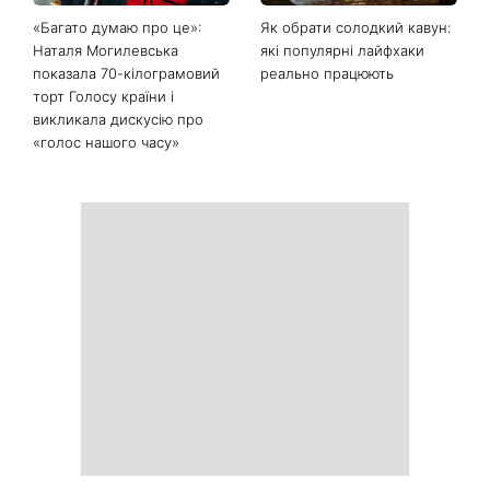
Останні новини
Те, що довго не
«Вдома краще»: Лілія
складалося, нарешті
Ребрик повернулася з
зрушить з місця: чотири
відпустки в Туреччині та
знаки китайського
опублікувала теплі фото з
гороскопу, для яких усе
доньками під час
зміниться з 11 серпня
прогулянки Києвом