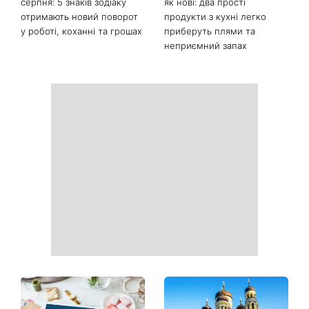
Від чорного до
Наталка Денисенко вийшла
фіолетового: що буде в
заміж і змінила прізвище на
моді восени 2026 - головні
Ярошенко
тренди сезону
Гороскоп на тиждень від 10
Білі кросівки знову будуть
серпня: 5 знаків зодіаку
як нові: два прості
отримають новий поворот
продукти з кухні легко
у роботі, коханні та грошах
приберуть плями та
неприємний запах