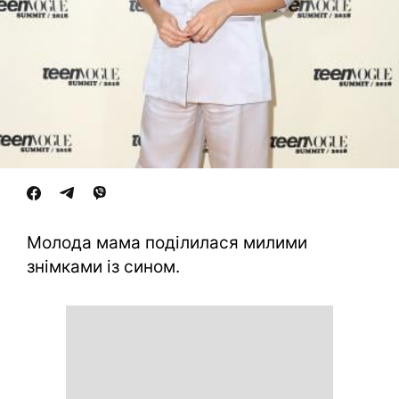
Молода мама поділилася милими
знімками із сином.