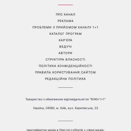
можна відкладати
чому цього дня варто
зробити добру справу
Перейти на повну версію сайту
Контакти:
е-mail:
media@1plus1.tv
Телефон:
+38 044 490 01 01
ПРО КАНАЛ
РЕКЛАМА
ПРОБЛЕМИ З ПРИЙОМОМ КАНАЛУ 1+1
КАТАЛОГ ПРОГРАМ
КАР’ЄРА