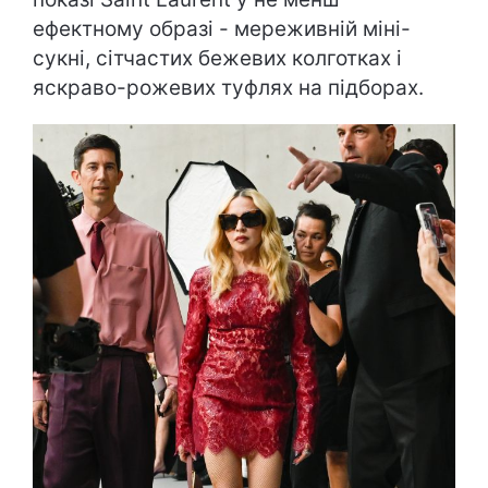
ефектному образі - мереживній міні-
сукні, сітчастих бежевих колготках і
яскраво-рожевих туфлях на підборах.