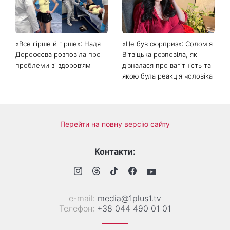
«Все гірше й гірше»: Надя
«Це був сюрприз»: Соломія
Дорофєєва розповіла про
Вітвіцька розповіла, як
проблеми зі здоров’ям
дізналася про вагітність та
якою була реакція чоловіка
Перейти на повну версію сайту
Контакти:
е-mail:
media@1plus1.tv
Телефон:
+38 044 490 01 01