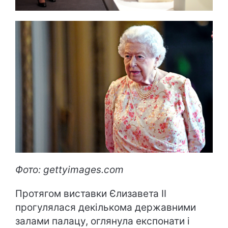
Фото: gettyimages.com
Протягом виставки Єлизавета ІІ
прогулялася декількома державними
залами палацу, оглянула експонати і