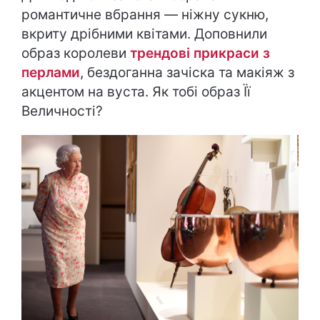
романтичне вбрання — ніжну сукню,
вкриту дрібними квітами. Доповнили
образ королеви
трендові прикраси з
перлами
, бездоганна зачіска та макіяж з
акцентом на вуста. Як тобі образ Її
Величності?