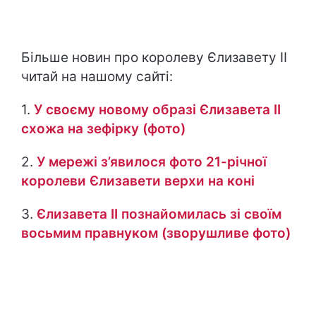
Більше новин про королеву Єлизавету ІІ
читай на нашому сайті:
1.
У своєму новому образі Єлизавета ІІ
схожа на зефірку (фото)
2.
У мережі з’явилося фото 21-річної
королеви Єлизавети верхи на коні
3.
Єлизавета ІІ познайомилась зі своїм
восьмим правнуком (зворушливе фото)