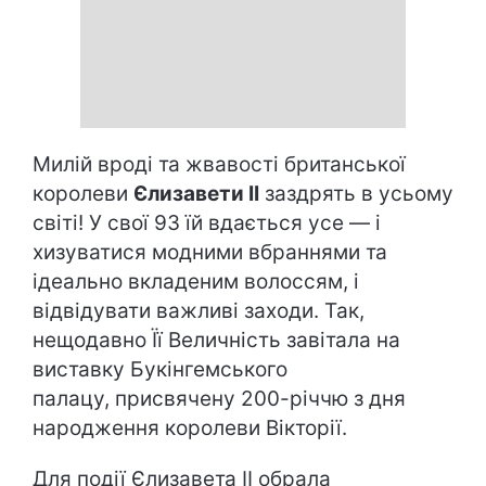
Милій вроді та жвавості британської
королеви
Єлизавети ІІ
заздрять в усьому
світі! У свої 93 їй вдається усе — і
хизуватися модними вбраннями та
ідеально вкладеним волоссям, і
відвідувати важливі заходи. Так,
нещодавно Її Величність завітала на
виставку Букінгемського
палацу, присвячену 200-річчю з дня
народження королеви Вікторії.
Для події Єлизавета ІІ обрала