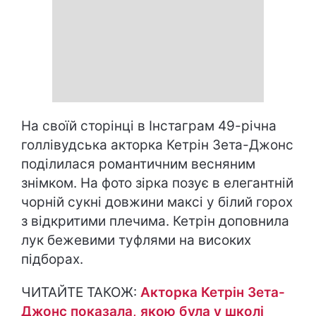
На своїй сторінці в Інстаграм 49-річна
голлівудська акторка Кетрін Зета-Джонс
поділилася романтичним весняним
знімком. На фото зірка позує в елегантній
чорній сукні довжини максі у білий горох
з відкритими плечима. Кетрін доповнила
лук бежевими туфлями на високих
підборах.
ЧИТАЙТЕ ТАКОЖ:
Акторка Кетрін Зета-
Джонс показала, якою була у школі