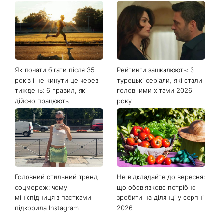
Як почати бігати після 35
Рейтинги зашкалюють: 3
років і не кинути це через
турецькі серіали, які стали
тиждень: 6 правил, які
головними хітами 2026
дійсно працюють
року
Головний стильний тренд
Не відкладайте до вересня:
соцмереж: чому
що обов'язково потрібно
мініспідниця з паєтками
зробити на ділянці у серпні
підкорила Instagram
2026