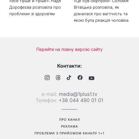
«Все гірше й гірше»: Надя
«Це був сюрприз»: Соломія
Дорофєєва розповіла про
Вітвіцька розповіла, як
проблеми зі здоров’ям
дізналася про вагітність та
якою була реакція чоловіка
Перейти на повну версію сайту
Контакти:
е-mail:
media@1plus1.tv
Телефон:
+38 044 490 01 01
ПРО КАНАЛ
РЕКЛАМА
ПРОБЛЕМИ З ПРИЙОМОМ КАНАЛУ 1+1