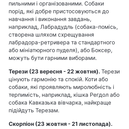
пильними і організованими. Собаки
порід, які добре пристосовуються до
навчання і виконання завдань,
наприклад, Лабрадудль (собака-помісь,
створена шляхом схрещування
лабрадора-ретривера та стандартного
або мініатюрного пуделя), або Боксер,
можуть бути гарними виборами.
Терези (23 вересня - 22 жовтня).
Терези
цінують гармонію та спокій. Коти або
собаки, які проявляють миролюбність і
терпимість, наприклад, кішка Регдол або
собака Кавказька вівчарка, найкраще
підійдуть Терезам.
Скорпіон (23 жовтня - 21 листопада).