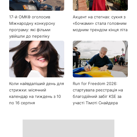
17-й ОМКФ оголосив
Акцент на стегнах: сукня з
Міжнародну конкурсну
«бочками» стала головним
програму: які фільми
модним трендом кінця літа
увійшли до переліку
Коли найвдаліший день для
Run for Freedom 2026:
стрижки: місячний
стартувала реєстрація на
календар на тиждень з 10
благодійний забіг KSE за
по 16 серпня
участі Тімоті Снайдера