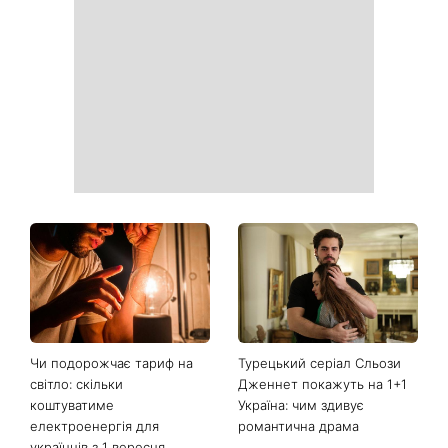
Чи подорожчає тариф на
Турецький серіал Сльози
світло: скільки
Дженнет покажуть на 1+1
коштуватиме
Україна: чим здивує
електроенергія для
романтична драма
українців з 1 вересня