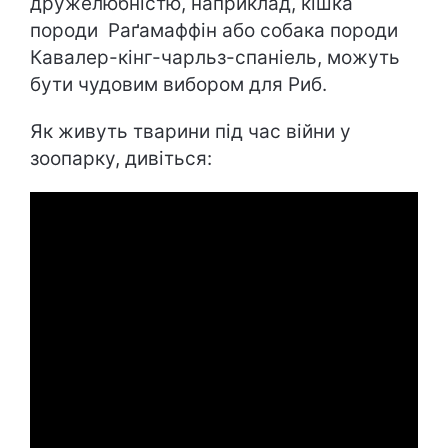
дружелюбністю, наприклад, кішка
породи Раґамаффін або собака породи
Кавалер-кінг-чарльз-спаніель, можуть
бути чудовим вибором для Риб.
Як живуть тварини під час війни у
зоопарку, дивіться: