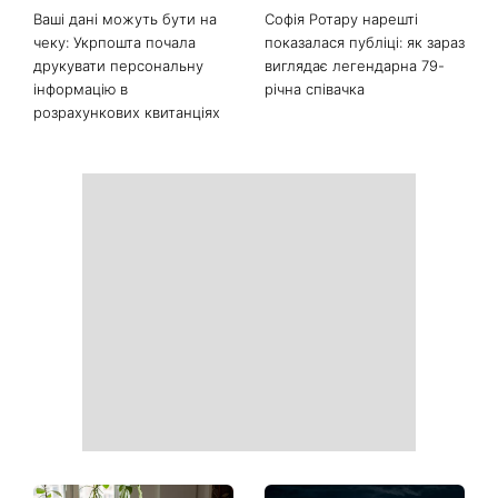
Останні новини
Почнеться час великих
На вихідних магнітна буря
звершень: три знаки
посилиться: що чекає
китайського гороскопу,
метеочутливих людей 8 і 9
для яких найближчі пів
серпня
року стануть переломними