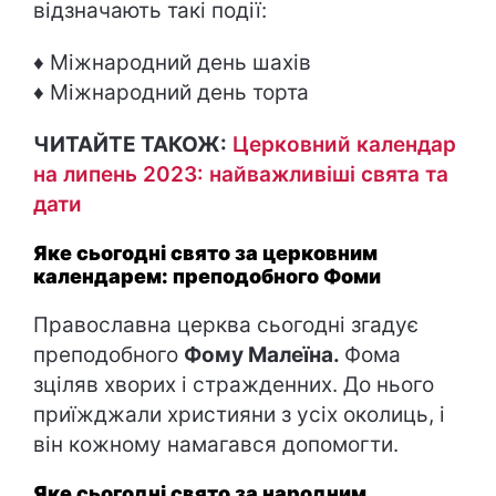
відзначають такі події:
♦ Міжнародний день шахів
♦ Міжнародний день торта
ЧИТАЙТЕ ТАКОЖ:
Церковний календар
на липень 2023: найважливіші свята та
дати
Яке сьогодні свято за церковним
календарем: преподобного Фоми
Православна церква сьогодні згадує
преподобного
Фому Малеїна.
Фома
зціляв хворих і стражденних. До нього
приїжджали християни з усіх околиць, і
він кожному намагався допомогти.
Яке сьогодні свято за народним