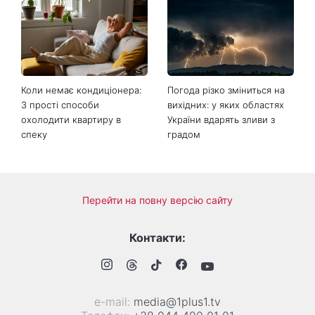
Ваші дані можуть бути на
Софія Ротару нарешті
чеку: Укрпошта почала
показалася публіці: як зараз
друкувати персональну
виглядає легендарна 79-
інформацію в
річна співачка
розрахункових квитанціях