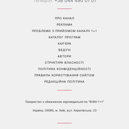
Коли немає кондиціонера:
Погода різко зміниться на
3 прості способи
вихідних: у яких областях
охолодити квартиру в
України вдарять зливи з
спеку
градом
Перейти на повну версію сайту
Контакти:
е-mail:
media@1plus1.tv
Телефон:
+38 044 490 01 01