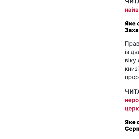
ЧИТ
найв
Яке 
Заха
Прав
із д
віку
книз
прор
ЧИТ
неро
церк
Яке 
Сер