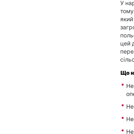
У на
тому
який
загр
поль
цей 
пере
сіль
Що н
Не
оп
Не
Не
Не