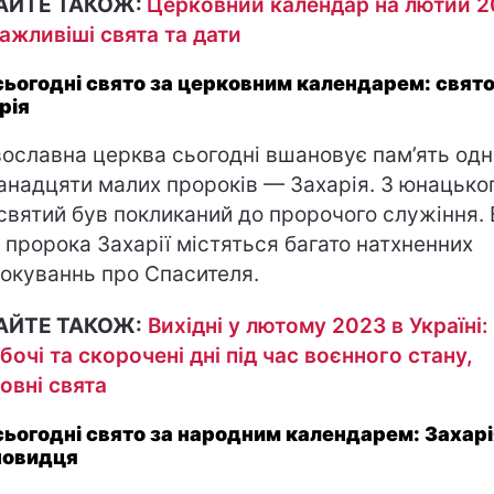
АЙТЕ ТАКОЖ:
Церковний календар на лютий 2
ажливіші свята та дати
сьогодні свято за церковним календарем: свято
рія
ославна церква сьогодні вшановує пам’ять одн
ванадцяти малих пророків — Захарія. З юнацько
 святий був покликаний до пророчого служіння. 
і пророка Захарії містяться багато натхненних
окуваннь про Спасителя.
АЙТЕ ТАКОЖ:
Вихідні у лютому 2023 в Україні:
бочі та скорочені дні під час воєнного стану,
овні свята
сьогодні свято за народним календарем: Захарі
повидця