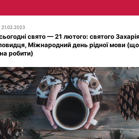
| 21.02.2023
сьогодні свято — 21 лютого: святого Захарі
овидця, Міжнародний день рідної мови (що
на робити)