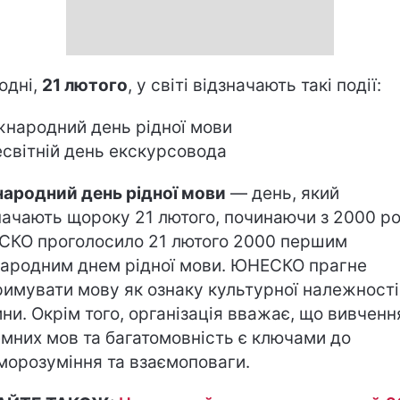
одні,
21 лютого
, у світі відзначають такі події:
жнародний день рідної мови
есвітній день екскурсовода
ародний день рідної мови
— день, який
начають щороку 21 лютого, починаючи з 2000 ро
КО проголосило 21 лютого 2000 першим
ародним днем рідної мови. ЮНЕСКО прагне
римувати мову як ознаку культурної належності
ни. Окрім того, організація вважає, що вивченн
емних мов та багатомовність є ключами до
морозуміння та взаємоповаги.