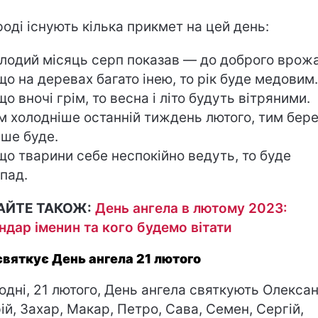
роді існують кілька прикмет на цей день:
одий місяць серп показав — до доброго врож
о на деревах багато інею, то рік буде медовим.
о вночі грім, то весна і літо будуть вітряними.
 холодніше останній тиждень лютого, тим бер
іше буде.
о тварини себе неспокійно ведуть, то буде
опад.
АЙТЕ ТАКОЖ:
День ангела в лютому 2023:
ндар іменин та кого будемо вітати
святкує День ангела 21 лютого
одні, 21 лютого, День ангела святкують Олекса
ій, Захар, Макар, Петро, Сава, Семен, Сергій,