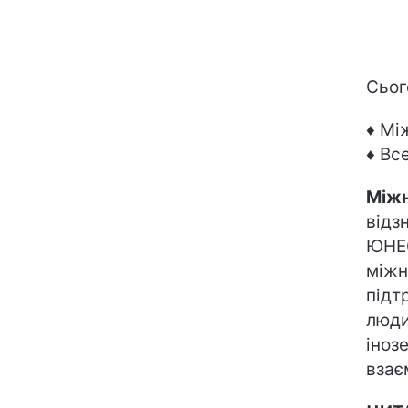
Сьог
♦ Мі
♦ Вс
Міжн
відз
ЮНЕС
міжн
підт
люди
іноз
взає