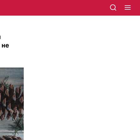
я
 не