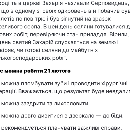
роді та в церкві Захарія називали Серповидець,
 що в одному зі своїх одкровень він побачив сув
 летів по повітрю і був зігнутий на зразок
озливого серпа. В цей день селяни готувалися 
ових робіт, перевіряючи стан приладдя. Вірили,
день святий Захарій спускається на землю і
віряє, чи готові селяни до майбутніх
ськогосподарських робіт.
е можна робити 21 лютого
 можна пломбувати зуби і проводити хірургічні
ерації. Вважається, що результат буде невдали
 можна заздрити та лихословити.
 можна довго дивитися в дзеркало — до біди.
 рекомендується планувати важливі справи,