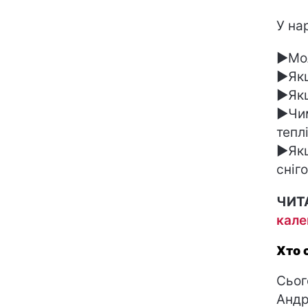
У на
►Мол
►Якщ
►Якщ
►Чим
тепл
►Якщ
сніг
ЧИТ
кале
Хто 
Сьог
Андр