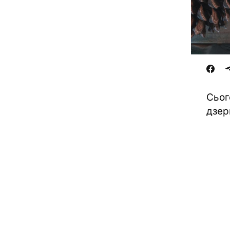
Сьог
дзер