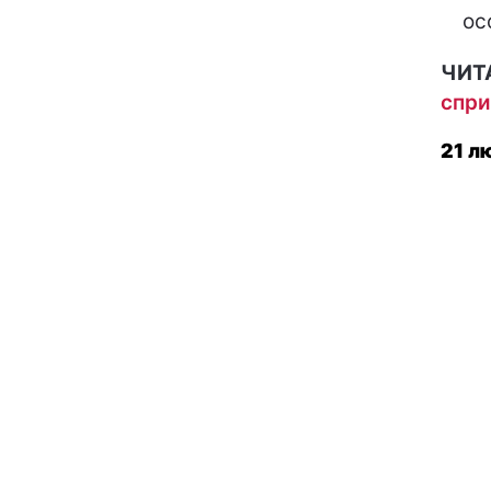
ос
ЧИТ
спри
21 л