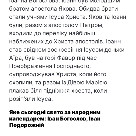
Іоанна Богослова. Іоанн був молодшим
братом апостола Якова. Обидва брати
стали учнями Ісуса Христа. Яков та Іоанн
були, разом з апостолом Петром,
входили до переліку найбільш
наближених до Христа апостолів. Іоанн
став свідком воскресіння Ісусом доньки
Аїра, був на горі Фавор під час
Преображення Господнього,
супроводжував Христа, коли його
схопили, та разом із Дівою Марією
плакав біля підніжжя хреста, коли
розіп'яли Ісуса.
Яке сьогодні свято за народним
календарем: Іван Богослов, Іван
Подорожній