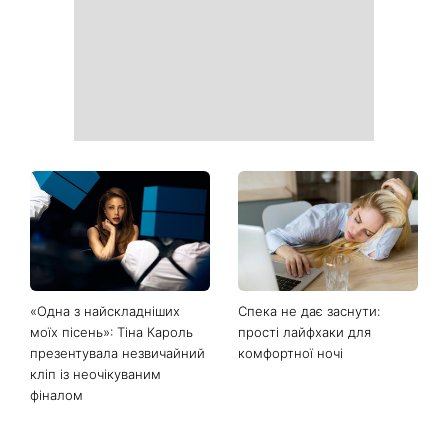
стильні поєднання з
іменини та якою буде осінь
мокасинами
за прикметами
Не лише генетика: співачка
«Голі вії» підкорюють б’юті-
Lama приголомшила
світ: чому всі переходять
зізнанням, через що в свої
на природний погляд
50 виглядає настільки
молодо