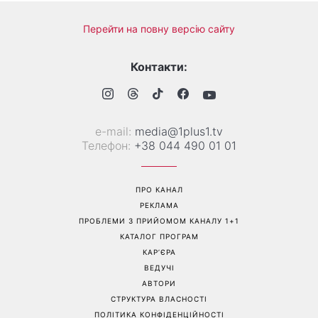
«Одна з найскладніших
Спека не дає заснути:
моїх пісень»: Тіна Кароль
прості лайфхаки для
презентувала незвичайний
комфортної ночі
кліп із неочікуваним
фіналом