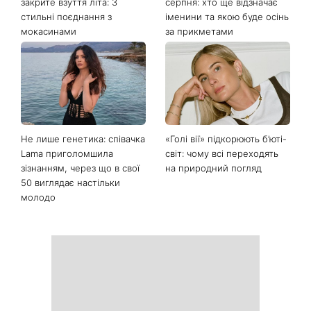
Останні новини
Як носити найлегше
День ангела Миколи 8
закрите взуття літа: 3
серпня: хто ще відзначає