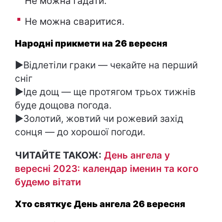
Не можна гадати.
Не можна сваритися.
Народні прикмети на 26 вересня
►Відлетіли граки — чекайте на перший
сніг
►Іде дощ — ще протягом трьох тижнів
буде дощова погода.
►Золотий, жовтий чи рожевий захід
сонця — до хорошої погоди.
ЧИТАЙТЕ ТАКОЖ:
День ангела у
вересні 2023: календар іменин та кого
будемо вітати
Хто святкує День ангела 26 вересня