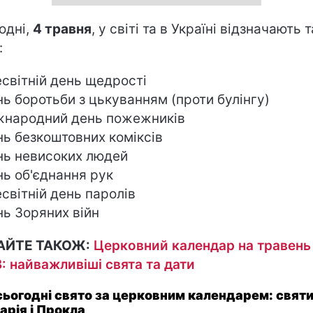
одні,
4 травня
, у світі та в Україні відзначають т
:
есвітній день щедрості
нь боротьби з цькуванням (проти булінгу)
жнародний день пожежників
нь безкоштовних коміксів
нь невисоких людей
нь об'єднання рук
есвітній день паролів
нь Зоряних війн
АЙТЕ ТАКОЖ:
Церковний календар на травень
: найважливіші свята та дати
сьогодні свято за церковним календарем: свят
арія і Прокла