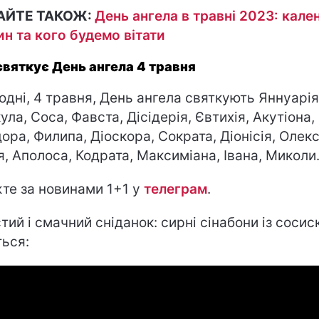
АЙТЕ ТАКОЖ:
День ангела в травні 2023: кале
ин та кого будемо вітати
святкує День ангела 4 травня
одні, 4 травня, День ангела святкують Яннуарія
ула, Соса, Фавста, Дісідерія, Євтихія, Акутіона,
ора, Филипа, Діоскора, Сократа, Діонісія, Олекс
ія, Аполоса, Кодрата, Максиміана, Івана, Миколи
те за новинами 1+1 у
телеграм
.
тий і смачний сніданок: сирні сінабони із сосис
ться: