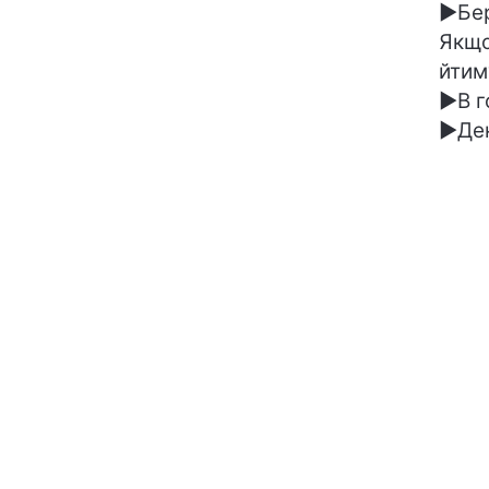
►Бер
Якщо
йтим
►В г
►Ден