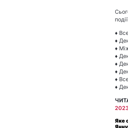
Сьог
події
♦ Вс
♦ Де
♦ Мі
♦ Де
♦ Де
♦ Де
♦ Вс
♦ Де
ЧИТ
2023
Яке 
Янну