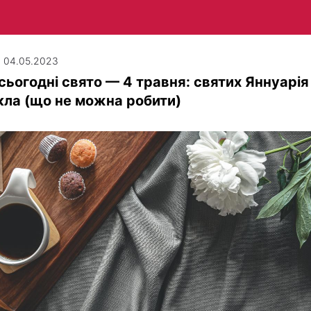
| 04.05.2023
сьогодні свято — 4 травня: святих Яннуарія 
ла (що не можна робити)