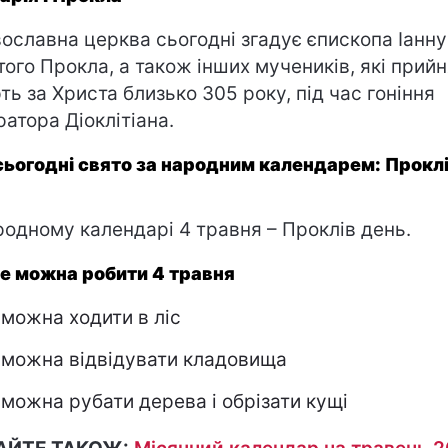
ославна церква сьогодні згадує єпископа Іанну
ятого Прокла, а також інших мучеників, які прий
ть за Христа близько 305 року, під час гоніння
ратора Діоклітіана.
сьогодні свято за народним календарем: Прокл
родному календарі 4 травня – Проклів день.
е можна робити 4 травня
 можна ходити в ліс
 можна відвідувати кладовища
 можна рубати дерева і обрізати кущі