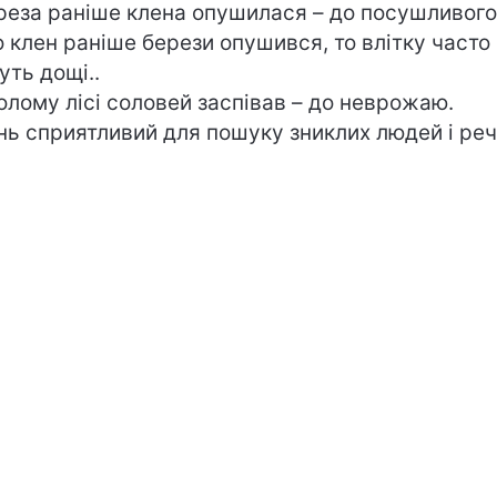
еза раніше клена опушилася – до посушливого 
 клен раніше берези опушився, то влітку часто
уть дощі..
олому лісі соловей заспівав – до неврожаю.
ь сприятливий для пошуку зниклих людей і реч