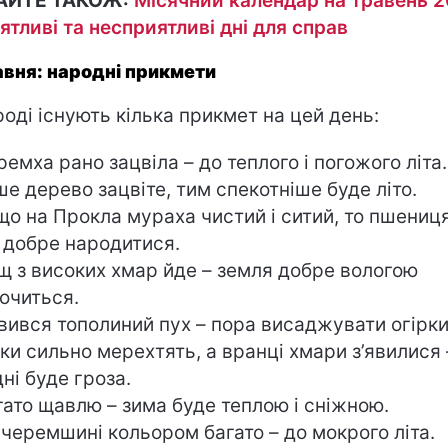
АЙТЕ ТАКОЖ:
Місячний календар на травень 2
ятливі та несприятливі дні для справ
авня: народні прикмети
роді існують кілька прикмет на цей день:
емха рано зацвіла – до теплого і погожого літа
ше дерево зацвіте, тим спекотніше буде літо.
о на Прокла мураха чистий і ситий, то пшениц
 добре народитися.
 з високих хмар йде – земля добре вологою
очиться.
вився тополиний пух – пора висаджувати огірки
ки сильно мерехтять, а вранці хмари з’явилися 
дні буде гроза.
ато щавлю – зима буде теплою і сніжною.
черемшині кольором багато – до мокрого літа.