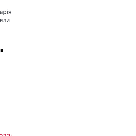
арія
няли
ів