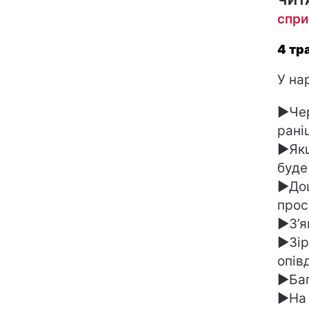
ЧИТ
спри
4 тр
У на
►Чер
рані
►Якщ
буде
►Дощ
прос
►З’я
►Зір
опів
►Баг
►На 