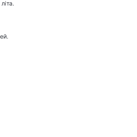
літа.
ей.