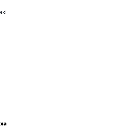
акі
иха