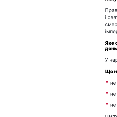
Прав
і св
смер
імпе
Яке 
день
У на
Що н
не
не
не