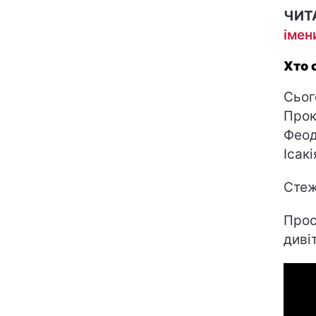
ЧИТ
імен
Хто 
Сьог
Прок
Феод
Ісак
Стеж
Прос
диві