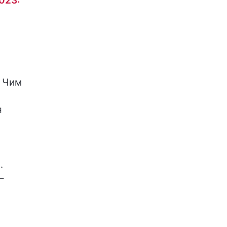
023:
. Чим
я
.
–