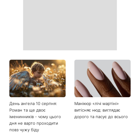
які популярні лайфхаки
всіх знаків зодіаку: день,
реально працюють
коли варто сказати те, про
що давно мовчали
Тигрові креветки з сиром
«Костя, рятуй мене»:
дорблю: рецепт, який
Грубич поділився
підкорив Instagram
кумедними спогадами про
Пономарьова та показав
рідкісні архівні фото