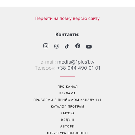
День ангела 10 серпня:
Манікюр «лічі мартіні»
Роман та ще двоє
витісняє нюд: виглядає
іменинників - чому цього
дорого та пасує до всього
дня не варто проходити
повз чужу біду