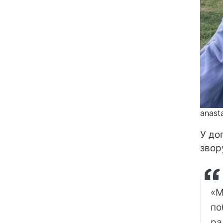
anasta
У до
звор
«М
по
ра