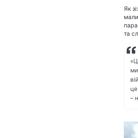
Як з
мали
пара
та с
«Ц
ми
ві
це
– 