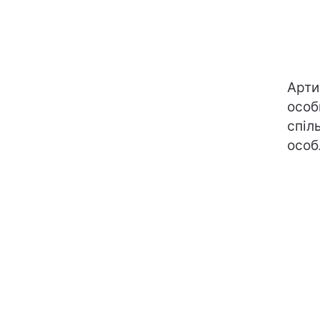
Арти
особ
спіл
особ