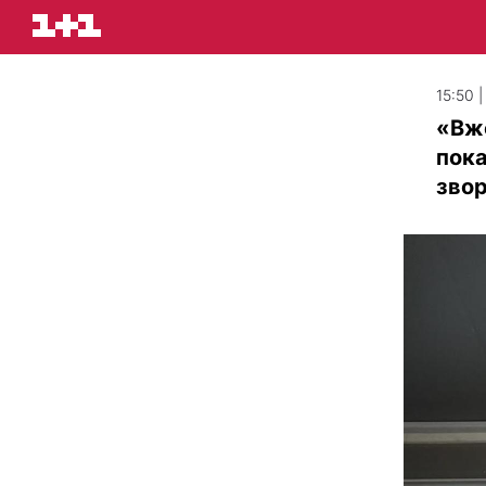
15:50 
«Вже
пока
зво