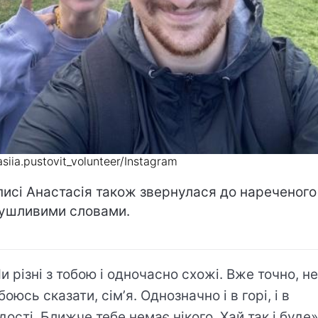
siia.pustovit_volunteer/Instagram
писі Анастасія також звернулася до нареченого 
ушливими словами.
и різні з тобою і одночасно схожі. Вже точно, не
боюсь сказати, сімʼя. Однозначно і в горі, і в
дості. Ближче тебе немає нікого. Хай так і буде»