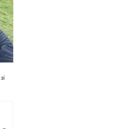
зі
, –