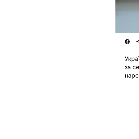
Укра
за с
наре