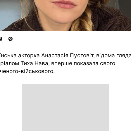
їнська акторка Анастасія Пустовіт, відома гляд
еріалом Тиха Нава, вперше показала свого
ченого-військового.