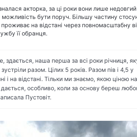
ізналася акторка, за ці роки вони лише недовгий
 можливість бути поруч. Більшу частину стосу
 проживає на відстані через повномасштабну в
лужбу її обранця.
е, здається, наша перша за всі роки річниця, як
 зустріли разом. Цілих 5 років. Разом пів і 4,5 у
йні і на відстані. Тільки ми знаємо, якою ціною н
 дається, особливо, коли за основу береш любо
написала Пустовіт.