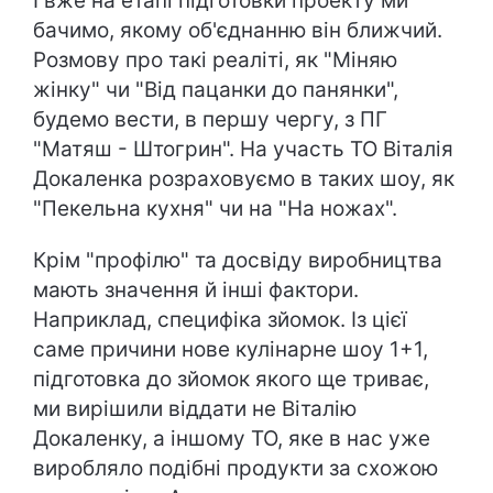
І вже на етапі підготовки проекту ми
бачимо, якому об'єднанню він ближчий.
Розмову про такі реаліті, як "Міняю
жінку" чи "Від пацанки до панянки",
будемо вести, в першу чергу, з ПГ
"Матяш - Штогрин". На участь ТО Віталія
Докаленка розраховуємо в таких шоу, як
"Пекельна кухня" чи на "На ножах".
Крім "профілю" та досвіду виробництва
мають значення й інші фактори.
Наприклад, специфіка зйомок. Із цієї
саме причини нове кулінарне шоу 1+1,
підготовка до зйомок якого ще триває,
ми вирішили віддати не Віталію
Докаленку, а іншому ТО, яке в нас уже
виробляло подібні продукти за схожою