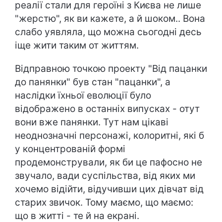
реалії стали для героїні з Києва не лише
"жерстю", як ви кажете, а й шоком.. Вона
слабо уявляла, що можна сьогодні десь
іще жити таким от життям.
Відправною точкою проекту "Від пацанки
до панянки" був стан "пацанки", а
наслідки їхньої еволюції було
відображено в останніх випусках - отут
вони вже панянки. Тут нам цікаві
неоднозначні персонажі, колоритні, які б
у концентрованій формі
продемонстрували, як би це пафосно не
звучало, вади суспільства, від яких ми
хочемо відійти, відучивши цих дівчат від
старих звичок. Тому маємо, що маємо:
що в житті - те й на екрані.