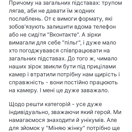
Причому на загальних підставах: трупом
лягав, аби не давати їм жодних
послаблень. От є вимоги формату, які
зобов'язують залишити вдома телефон
або не сидіти "Вконтакте". А зірки
вимагали для себе "пільг", і дуже мало
хто погоджувався співпрацювати на
загальних підставах. До того ж, чимало
наших зірок звикли бути під прицілами
камер і втратили потрібну нам щирість і
справжність - вони постійно працюють
на камеру. І мені це дуже заважало.
Щодо решти категорій - усе дуже
індивідуально, зважаючи який герой. Ми
намагаємося знаходити й унікумів. Але
для зйомок у "Міняю жінку" потрібно ще