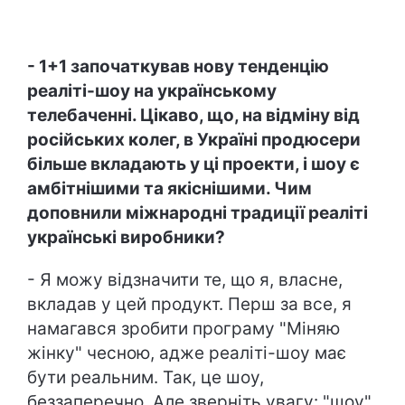
- 1+1 започаткував нову тенденцію
реаліті-шоу на українському
телебаченні. Цікаво, що, на відміну від
російських колег, в Україні продюсери
більше вкладають у ці проекти, і шоу є
амбітнішими та якіснішими. Чим
доповнили міжнародні традиції реаліті
українські виробники?
- Я можу відзначити те, що я, власне,
вкладав у цей продукт. Перш за все, я
намагався зробити програму "Міняю
жінку" чесною, адже реаліті-шоу має
бути реальним. Так, це шоу,
беззаперечно. Але зверніть увагу: "шоу"