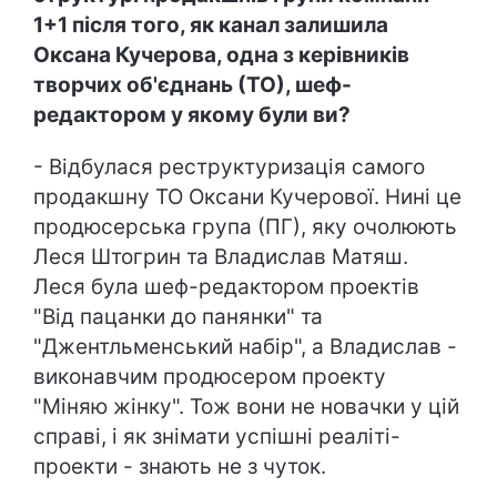
1+1 після того, як канал залишила
Оксана Кучерова, одна з керівників
творчих об'єднань (ТО), шеф-
редактором у якому були ви?
- Відбулася реструктуризація самого
продакшну ТО Оксани Кучерової. Нині це
продюсерська група (ПГ), яку очолюють
Леся Штогрин та Владислав Матяш.
Леся була шеф-редактором проектів
"Від пацанки до панянки" та
"Джентльменський набір", а Владислав -
виконавчим продюсером проекту
"Міняю жінку". Тож вони не новачки у цій
справі, і як знімати успішні реаліті-
проекти - знають не з чуток.