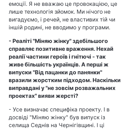
емоції. Я не вважаю це провокацією, це
лише технологія зйомок. Ми нічого не
вигадуємо, і речей, не властивих тій чи
іншій родині, не вводимо у програми.
- Реаліті "Міняю жінку" здебільшого
справляє позитивне враження. Нехай
реалії частини героїв і гнітючі - так
живе більшість українців. А перші ж
випуски "Від пацанки до панянки"
вразили жорстким підходом. Наскільки
виправдані у "не зовсім розважальних
проектах" вияви жерсті?
- Усе визначає специфіка проекту. І в
досвіді "Міняю жінку" був випуск із
селища Седнів на Чернігівщині. І ці