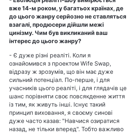
- Еволюція реаліті-шоу вимірюється
вже 14-м роком, у багатьох країнах, де
до цього жанру серйозно не ставляться
взагалі, продюсери дійшли межі
цинізму. Чим був викликаний ваш
інтерес до цього жанру?
- Є дуже різні реаліті. Коли я
ознайомився з проектом Wife Swap,
відразу ж зрозумів, що він має дуже
сильний потенціал. По-перше, і для
учасників цього реаліті, і для глядачів це
шанс порівняти своє повсякденне життя
із тим, як живуть інші. Існує такий
принцип виховання, я своєму синові
дуже часто казав: "Навчися озиратися
назад, не тільки вперед". Тобто важливо