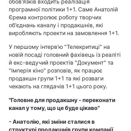
обов'язків входить реалізація
програмної політики 1+1. Саме Анатолій
Єрема контролює роботу творчих
об'єднань каналу і продакшнів, які
виробляють проекти на замовлення 1+1.
У першому інтерв'ю "Телекритиці" на
новій посаді головний фахівець із реаліті
й екс-ведучий проектів "Документ" та
"Імперія кіно" розповів, як працює
продакшн групи 1+1 та які розваги
чекають на глядачів 1+1 цього року.
"Головне для продакшну - переконати
канал у тому, що це буде цікаво"
- Анатолію, які зміни сталися в
структурі продакшнів групи компанії