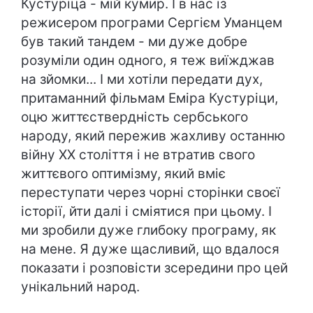
Кустуріца - мій кумир. І в нас із
режисером програми Сергієм Уманцем
був такий тандем - ми дуже добре
розуміли один одного, я теж виїжджав
на зйомки... І ми хотіли передати дух,
притаманний фільмам Еміра Кустуріци,
оцю життєствердність сербського
народу, який пережив жахливу останню
війну ХХ століття і не втратив свого
життєвого оптимізму, який вміє
переступати через чорні сторінки своєї
історії, йти далі і сміятися при цьому. І
ми зробили дуже глибоку програму, як
на мене. Я дуже щасливий, що вдалося
показати і розповісти зсередини про цей
унікальний народ.