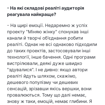
- На які складові реаліті аудиторія
реагувала найкраще?
- На щирі емоції. Недаремно ж успіх
проекту "Міняю жінку" спонукав інші
канали й творчі об'єднання робити
реаліті. Однак не всі однаково підходили
до таких проектів, застосовували інші
технології, інше бачення. Одні програми
вистрілювали, деякі дуже швидко
"здувалися". І не дивно: якщо автори
реаліті йдуть шляхом, скажімо,
дешевого популізму чи дешевих
сенсацій, зрізавши якісь вершки, вони
провалюються. Тому що далі немає,
знову ж таки, емоцій, немає глибини. Я