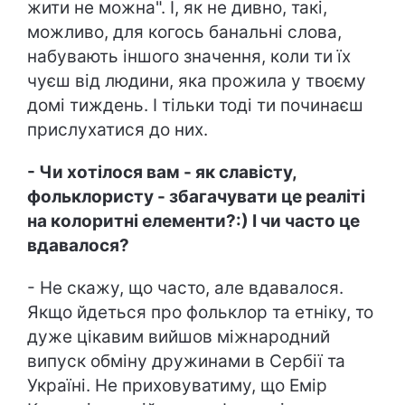
жити не можна". І, як не дивно, такі,
можливо, для когось банальні слова,
набувають іншого значення, коли ти їх
чуєш від людини, яка прожила у твоєму
домі тиждень. І тільки тоді ти починаєш
прислухатися до них.
- Чи хотілося вам - як славісту,
фольклористу - збагачувати це реаліті
на колоритні елементи?:) І чи часто це
вдавалося?
- Не скажу, що часто, але вдавалося.
Якщо йдеться про фольклор та етніку, то
дуже цікавим вийшов міжнародний
випуск обміну дружинами в Сербії та
Україні. Не приховуватиму, що Емір