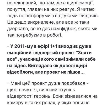
переконаний, що там, де є щирі емоції,
почуття, глядач на них реагує. Я читаю
ледь не всі форуми з відгуками глядачів.
Це дещо викривлене, але все ж таки
дзеркало, воно дає нам фідбек, якого ми
так потребуємо в роботі.
- У 2011-му в ефірі 1+1 виходив дуже
емоційний і відвертий проект "Зняти
все" , учасниці якого самі знімали себе
на відео. Виглядало як доволі щирі
відеоблоги, але проект не пішов...
- Мені цей проект дуже подобався -
щирі почуття, високий ступінь
відвертості героїнь. Вони зізнавалися на
камеру в таких речах, у яких вони не