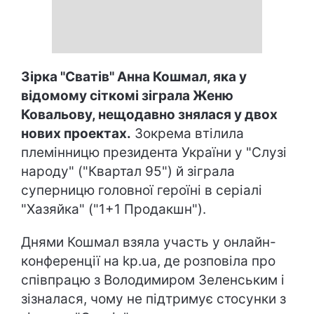
Зірка "Сватів" Анна Кошмал, яка у
відомому сіткомі зіграла Женю
Ковальову, нещодавно знялася у двох
нових проектах.
Зокрема втілила
племінницю президента України у "Слузі
народу" ("Квартал 95") й зіграла
суперницю головної героїні в серіалі
"Хазяйка" ("1+1 Продакшн").
Днями Кошмал взяла участь у онлайн-
конференції на kp.ua, де розповіла про
співпрацю з Володимиром Зеленським і
зізналася, чому не підтримує стосунки з