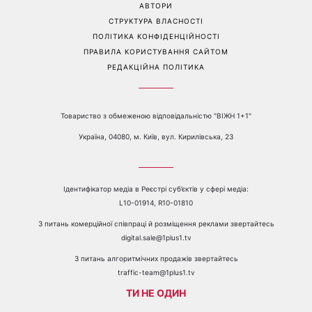
АВТОРИ
СТРУКТУРА ВЛАСНОСТІ
ПОЛІТИКА КОНФІДЕНЦІЙНОСТІ
ПРАВИЛА КОРИСТУВАННЯ САЙТОМ
РЕДАКЦІЙНА ПОЛІТИКА
Товариство з обмеженою відповідальністю "ВІЖН 1+1"
Україна, 04080, м. Київ, вул. Кирилівська, 23
Ідентифікатор медіа в Реєстрі суб’єктів у сфері медіа:
L10-01914, R10-01810
З питань комерційної співпраці й розміщення реклами звертайтесь
digital.sale@1plus1.tv
З питань алгоритмічних продажів звертайтесь
traffic-team@1plus1.tv
ТИ НЕ ОДИН