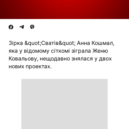
Зірка &quot;Сватів&quot; Анна Кошмал,
яка у відомому сіткомі зіграла Женю
Ковальову, нещодавно знялася у двох
нових проектах.