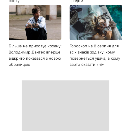
Останні новини
Коли немає кондиціонера:
Погода різко зміниться на
3 прості способи
вихідних: у яких областях
охолодити квартиру в
України вдарять зливи з
спеку
градом