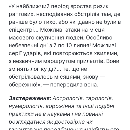
«У найближчий період зростає ризик
раптових, несподіваних обстрілів там, де
раніше було тихо, або які давно не були в
епіцентрі… Можливі атаки на місця
масового скупчення людей. Особливо
небезпечні дні з 7 по 10 липня! Можливі
серії ударів, які повторюються хвилями,
з незвичним маршрутом прильотів. Вони
змінять логіку дій… те, що не
обстрілювалось місяцями, знову —
обережно!», — попередила вона.
Застереження:
Астрологія, тарологія,
нумерологія, ворожіння та інші подібні
практики не є науками і не повинні
розглядатися як достовірне чи
гарантоване передбачення майбутнього.