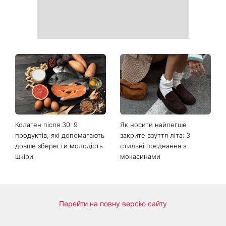
Більше не приховує кохану:
Гороскоп на 8 серпня для
Володимир Дантес вперше
всіх знаків зодіаку: кому
відкрито показався з новою
повернеться удача, а кому
обраницею
варто сказати «ні»