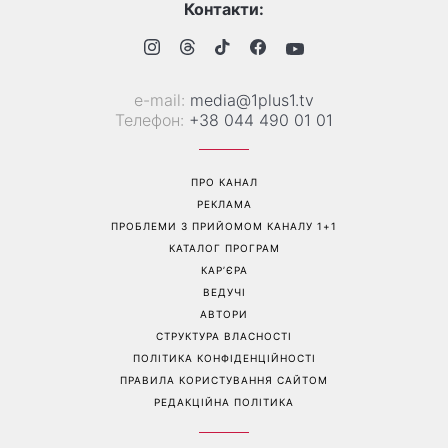
Колаген після 30: 9
Як носити найлегше
продуктів, які допомагають
закрите взуття літа: 3
довше зберегти молодість
стильні поєднання з
шкіри
мокасинами
Перейти на повну версію сайту
Контакти: