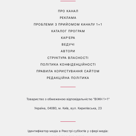
Гороскоп на тиждень від 10
Білі кросівки знову будуть
серпня: 5 знаків зодіаку
як нові: два прості
отримають новий поворот
продукти з кухні легко
у роботі, коханні та грошах
приберуть плями та
неприємний запах
Перейти на повну версію сайту
Контакти:
е-mail:
media@1plus1.tv
Телефон:
+38 044 490 01 01