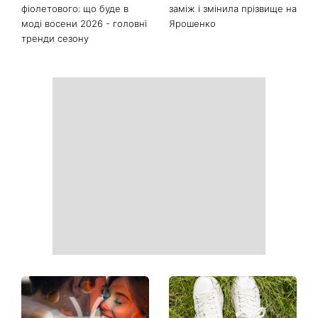
Останні новини
День ангела 10 серпня:
Манікюр «лічі мартіні»
Роман та ще двоє
витісняє нюд: виглядає
іменинників - чому цього
дорого та пасує до всього
дня не варто проходити
повз чужу біду
Від чорного до
Наталка Денисенко вийшла
фіолетового: що буде в
заміж і змінила прізвище на