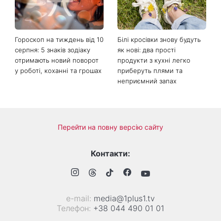
моді восени 2026 - головні
Ярошенко
тренди сезону