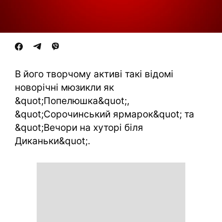
В його творчому активі такі відомі
новорічні мюзикли як
&quot;Попелюшка&quot;,
&quot;Сорочинський ярмарок&quot; та
&quot;Вечори на хуторі біля
Диканьки&quot;.