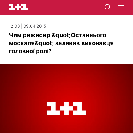
12:00 | 09.04.2015
Чим режисер &quot;Останнього
москаля&quot; залякав виконавця
головної ролі?