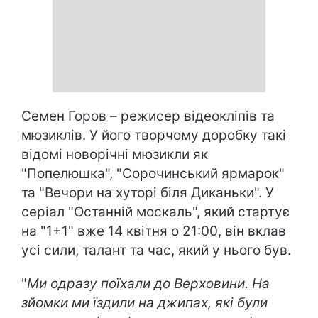
Семен Горов – режисер відеокліпів та
мюзиклів. У його творчому доробку такі
відомі новорічні мюзикли як
"Попелюшка", "Сорочинський ярмарок"
та "Вечори на хуторі біля Диканьки". У
серіал "Останній москаль", який стартує
на "1+1" вже 14 квітня о 21:00, він вклав
усі сили, талант та час, який у нього був.
"
Ми одразу поїхали до Верховини. На
зйомки ми їздили на джипах, які були