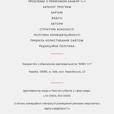
Більше не приховує кохану:
Гороскоп на 8 серпня для
Володимир Дантес вперше
всіх знаків зодіаку: кому
відкрито показався з новою
повернеться удача, а кому
обраницею
варто сказати «ні»
Перейти на повну версію сайту
Контакти:
е-mail:
media@1plus1.tv
Телефон:
+38 044 490 01 01
ПРО КАНАЛ
РЕКЛАМА
ПРОБЛЕМИ З ПРИЙОМОМ КАНАЛУ 1+1