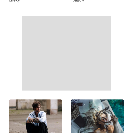
Ваші дані можуть бути на
Софія Ротару нарешті
чеку: Укрпошта почала
показалася публіці: як зараз
друкувати персональну
виглядає легендарна 79-
інформацію в
річна співачка
розрахункових квитанціях
Коли немає кондиціонера:
Погода різко зміниться на
3 прості способи
вихідних: у яких областях
охолодити квартиру в
України вдарять зливи з
спеку
градом