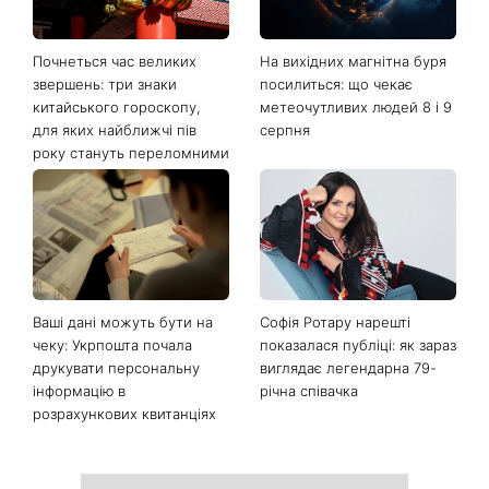
Почнеться час великих
На вихідних магнітна буря
звершень: три знаки
посилиться: що чекає
китайського гороскопу,
метеочутливих людей 8 і 9
для яких найближчі пів
серпня
року стануть переломними
Ваші дані можуть бути на
Софія Ротару нарешті
чеку: Укрпошта почала
показалася публіці: як зараз
друкувати персональну
виглядає легендарна 79-
інформацію в
річна співачка
розрахункових квитанціях