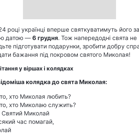
24 році українці вперше святкуватимуть його з
ою датою —
6 грудня
. Тож напередодні свята не
дьте підготувати подарунки, зробити добру спр
дати бажання під покровом святого Миколая!
ітання у віршах і колядках
ідоміша колядка до свята Миколая:
хто, хто Миколая любить?
хто, хто Миколаю служить?
 Святий Миколай
сякий час помагай,
олай