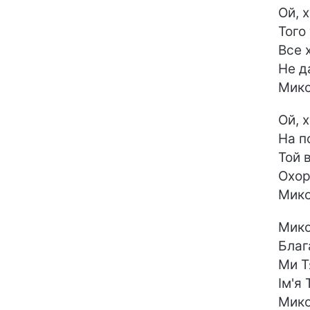
Ой, х
Того 
Все 
Не д
Мик
Ой, х
На п
Той 
Охор
Мико
Мико
Благ
Ми Т
Ім'я
Мико