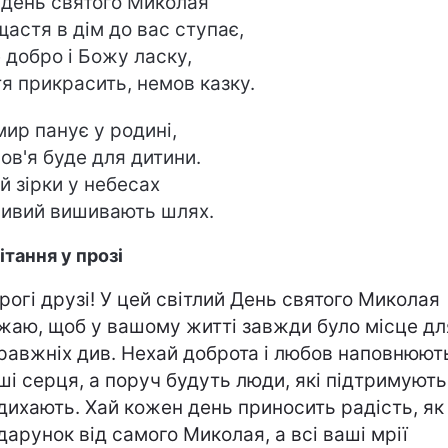
день святого Миколая
щастя в дім до вас ступає,
 добро і Божу ласку,
я прикрасить, немов казку.
мир панує у родині,
ов'я буде для дитини.
й зірки у небесах
ивий вишивають шлях.
ітання у прозі
рогі друзі! У цей світлий День святого Миколая
жаю, щоб у вашому житті завжди було місце дл
равжніх див. Нехай доброта і любов наповнюют
ші серця, а поруч будуть люди, які підтримують 
дихають. Хай кожен день приносить радість, як
дарунок від самого Миколая, а всі ваші мрії