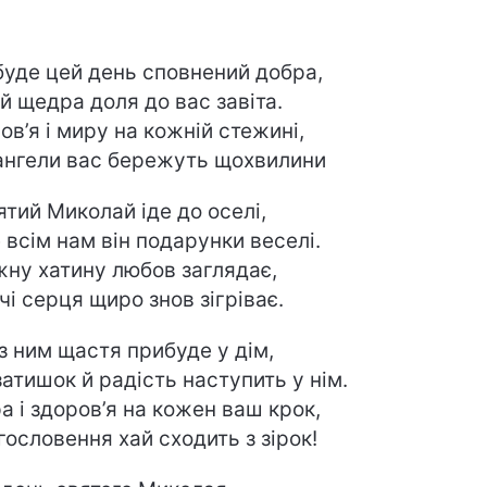
буде цей день сповнений добра,
й щедра доля до вас завіта.
ов’я і миру на кожній стежині,
ангели вас бережуть щохвилини
тий Миколай іде до оселі,
 всім нам він подарунки веселі.
жну хатину любов заглядає,
чі серця щиро знов зігріває.
із ним щастя прибуде у дім,
затишок й радість наступить у нім.
а і здоров’я на кожен ваш крок,
агословення хай сходить з зірок!