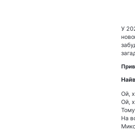
У 20
нов
забу
зага
Прив
Найв
Ой, 
Ой, 
Тому
На в
Мик