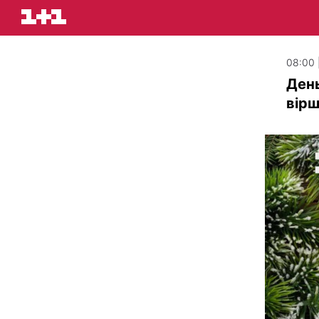
08:00 
День
вірш