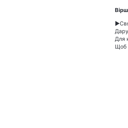
Вірш
►Свя
Дару
Для 
Щоб 