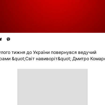
лого тижня до України повернувся ведучий
рами &quot;Світ навиворіт&quot; Дмитро Комар