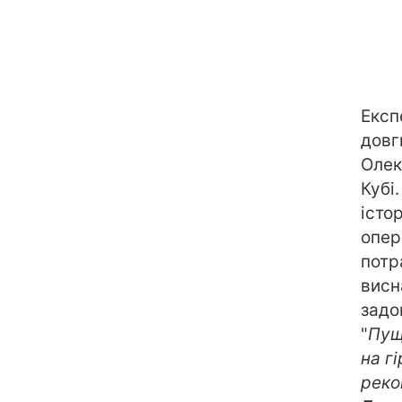
Експ
довг
Олек
Кубі
істо
опер
потр
висн
задо
"
Пущ
на г
реко