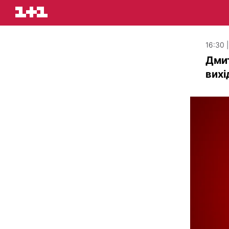
16:30 
Дмит
вихі