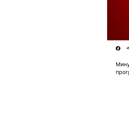
Мину
прог