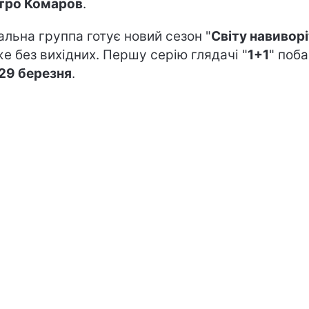
тро Комаров
.
альна группа готує новий сезон "
Світу навиворі
е без вихідних. Першу серію глядачі "
1+1
" поб
29 березня
.