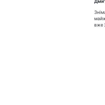
Дми
Знім
майж
вже