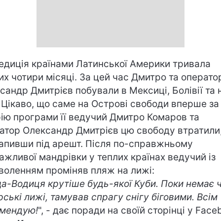
едиція країнами Латинської Америки тривала
их чотири місяці. За цей час Дмитро та операто
сандр Дмитрієв побували в Мексиці, Болівії та 
. Цікаво, що саме на Острові свободи вперше за
рію програми її ведучий Дмитро Комаров та
атор Олександр Дмитрієв цю свободу втратили
апивши під арешт. Після по-справжньому
ажливої мандрівки у теплих країнах ведучий із
воленням проміняв пляж на лижі:
а-Водиця крутіше будь-якої Куби. Поки немає 
ірські лижі, тамував спрагу снігу біговими. Всім
мендую!
", - дає поради на своїй сторінці у Face