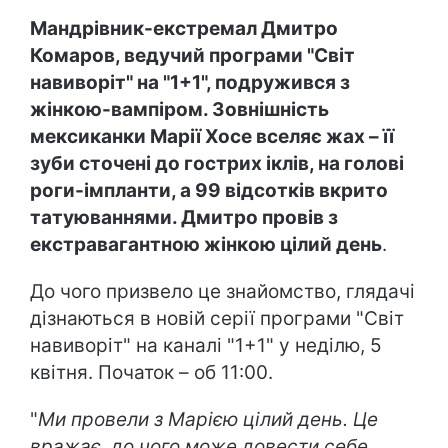
Мандрівник-екстремал Дмитро
Комаров, ведучий програми "Світ
навиворіт" на "1+1", подружився з
жінкою-вампіром. Зовнішність
мексиканки Марії Хосе вселяє жах – її
зуби сточені до гострих іклів, на голові
роги-імпланти, а 99 відсотків вкрито
татуюваннями. Дмитро провів з
екстравагантною жінкою цілий день
.
До чого призвело це знайомство, глядачі
дізнаються в новій серії програми "Світ
навиворіт" на каналі "1+1" у неділю, 5
квітня. Початок – об 11:00.
"
Ми провели з Марією цілий день. Це
вражає, до чого може довести себе