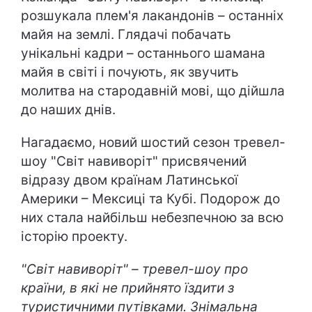
розшукала плем'я лакандонів – останніх
майя на землі. Глядачі побачать
унікальні кадри – останнього шамана
майя в світі і почують, як звучить
молитва на стародавній мові, що дійшла
до наших днів.
Нагадаємо, новий шостий сезон тревел-
шоу "Світ навиворіт" присвячений
відразу двом країнам Латинської
Америки – Мексиці та Кубі. Подорож до
них стала найбільш небезпечною за всю
історію проекту.
"Світ навиворіт" – тревел-шоу про
країни, в які не прийнято їздити з
туристичними путівками. Знімальна