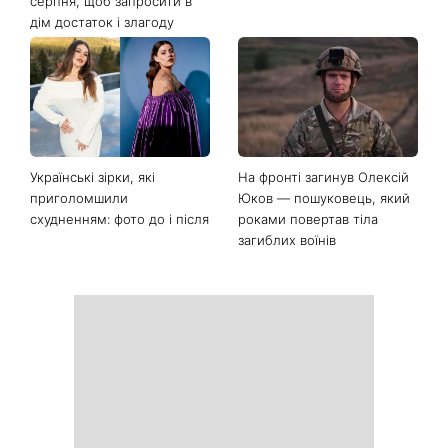
серпня, щоб запросити в
дім достаток і злагоду
Українські зірки, які
На фронті загинув Олексій
приголомшили
Юков — пошуковець, який
схудненням: фото до і після
роками повертав тіла
загиблих воїнів