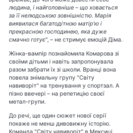
людина, і найголовніше – що ховається
за її нелюдською зовнішністю. Марія
виявилася багатодітною матір'ю і
прекрасною господинею, яка дуже
смачно готує
", – не стримує емоцій Діма.
Жінка-вампір познайомила Комарова зі
своїми дітьми і навіть запропонувала
разом забрати їх зі школи. Вранці вона
повела знімальну групу "Світу
навиворіт" на тренування у спортзал. А
пізно ввечері – на репетицію своєї
метал-групи.
До речі, ще один сюжет нової серії
покаже не менш дивовижну історію.
Команда "Світу навиворіт" в Мексиці