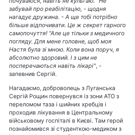
почуваюся, навіть не кульгаю. "Не
забувай про реабілітацію, - щодня
нагадує дружина. - А ще тобі потрібно
більше відпочивати. Це ж секрет гарного
самопочуття! "Але це тільки з медичного
погляду. Для мене головне, щоб моя
Настя була зі мною. Коли вона поруч, я
абсолютно здоровий. І з цим не
посперечаються навіть лікарі"
, -
запевнив Сергій.
Нагадаємо, доброволець з Луганська
Сергій Рощин повернувся із зони АТО з
переломом таза і шийних хребців і
проходив лікування в Центральному
військовому госпіталі в Києві. Там герой
познайомився зі студенткою-медиком з