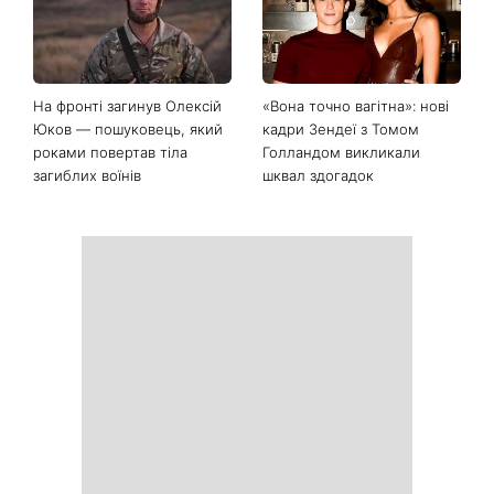
На фронті загинув Олексій
«Вона точно вагітна»: нові
Юков — пошуковець, який
кадри Зендеї з Томом
роками повертав тіла
Голландом викликали
загиблих воїнів
шквал здогадок