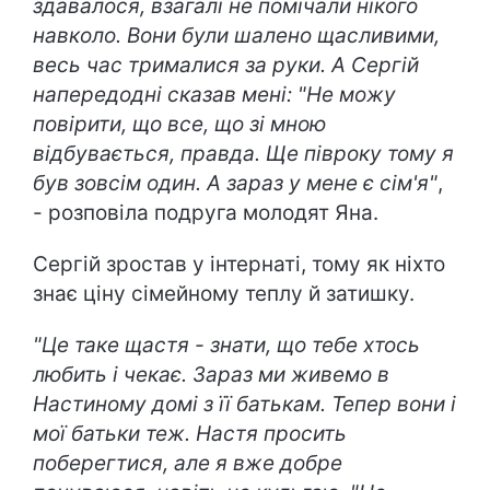
здавалося, взагалі не помічали нікого
навколо. Вони були шалено щасливими,
весь час трималися за руки. А Сергій
напередодні сказав мені: "Не можу
повірити, що все, що зі мною
відбувається, правда. Ще півроку тому я
був зовсім один. А зараз у мене є сім'я"
,
- розповіла подруга молодят Яна.
Сергій зростав у інтернаті, тому як ніхто
знає ціну сімейному теплу й затишку.
"Це таке щастя - знати, що тебе хтось
любить і чекає. Зараз ми живемо в
Настиному домі з її батькам. Тепер вони і
мої батьки теж. Настя просить
поберегтися, але я вже добре