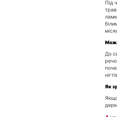
Під 
трав
ламк
біли
міся
Можл
До с
речо
поче
нігті
Як з
Якщо
дерм