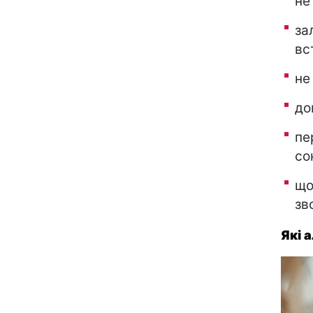
не
за
вс
не
до
пе
со
що
зв
Які 