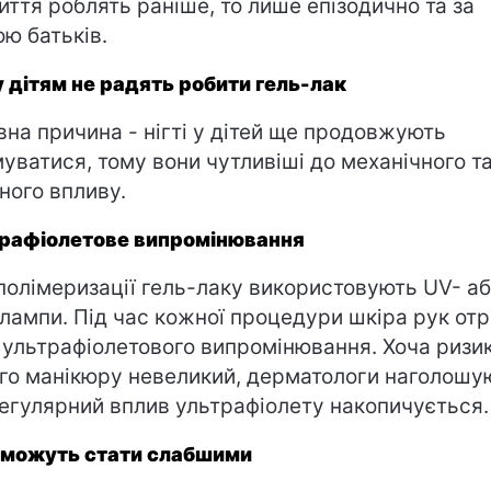
иття роблять раніше, то лише епізодично та за
ою батьків.
 дітям не радять робити гель-лак
вна причина - нігті у дітей ще продовжують
уватися, тому вони чутливіші до механічного т
чного впливу.
рафіолетове випромінювання
полімеризації гель-лаку використовують UV- а
лампи. Під час кожної процедури шкіра рук от
 ультрафіолетового випромінювання. Хоча ризик
го манікюру невеликий, дерматологи наголошу
егулярний вплив ультрафіолету накопичується.
і можуть стати слабшими