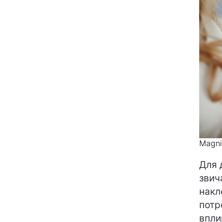
Magni
Для 
звич
накл
потр
впли