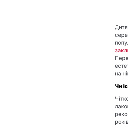
Дитя
сере
попу
закл
Пере
есте
на н
Чи і
Чітко
лако
реко
рокі