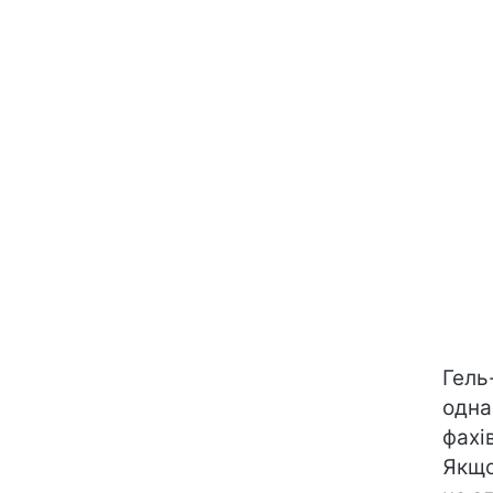
Гель
одна
фахі
Якщо