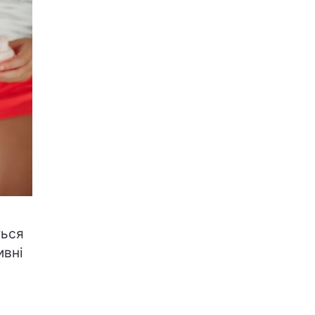
ться
ивні