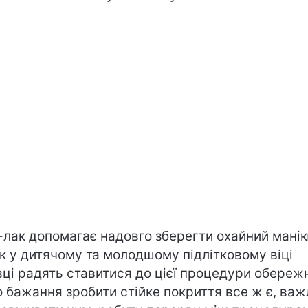
-лак допомагає надовго зберегти охайний мані
к у дитячому та молодшому підлітковому віці
вці радять ставитися до цієї процедури обереж
 бажання зробити стійке покриття все ж є, ва