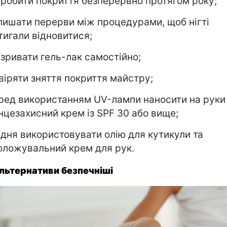
 робити покриття безперервно протягом року;
лишати перерви між процедурами, щоб нігті
тигали відновитися;
 зривати гель-лак самостійно;
віряти зняття покриття майстру;
ред використанням UV-лампи наносити на руки
нцезахисний крем із SPF 30 або вище;
дня використовувати олію для кутикули та
оложувальний крем для рук.
альтернативи безпечніші