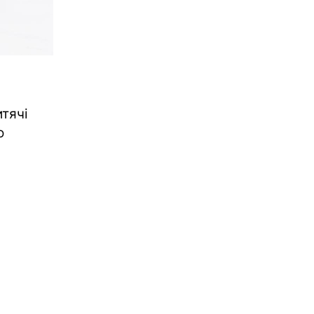
тячі
о