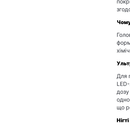
покр
згод
Чому
Голо
форм
хімі
Ульт
Для 
LED-
дозу
одно
що р
Нігт