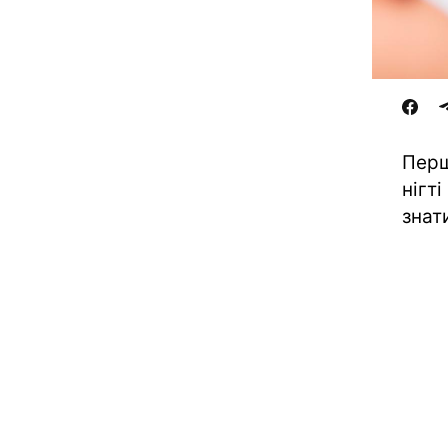
Перш
нігт
знат