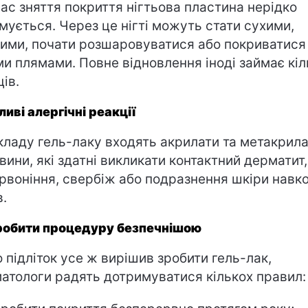
час зняття покриття нігтьова пластина нерідко
мується. Через це нігті можуть стати сухими,
ими, почати розшаровуватися або покриватися
ми плямами. Повне відновлення іноді займає кіл
ців.
иві алергічні реакції
кладу гель-лаку входять акрилати та метакрила
вини, які здатні викликати контактний дерматит,
рвоніння, свербіж або подразнення шкіри навк
в.
робити процедуру безпечнішою
 підліток усе ж вирішив зробити гель-лак,
атологи радять дотримуватися кількох правил: