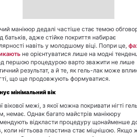
чий манікюр дедалі частіше стає темою обгово
д батьків, адже стійке покриття набирає
лярності навіть у молодшому віці. Попри це,
фах
икають
не орієнтуватися лише на модні тенденц
д першою процедурою варто зважити не лише
тичний результат, а й те, як гель-лак може впли
ігті, що ще продовжують формуватися.
снує мінімальний вік
ї вікової межі, з якої можна покривати нігті гел
м, немає. Однак багато майстрів манікюру
мендують відкласти процедуру щонайменше до
в, коли нігтьова пластина стає міцнішою. Якщо 