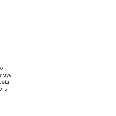
а
бо
римує
 від
ють,