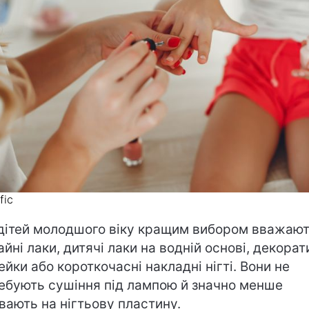
fic
дітей молодшого віку кращим вибором вважаю
айні лаки, дитячі лаки на водній основі, декорат
ейки або короткочасні накладні нігті. Вони не
ебують сушіння під лампою й значно менше
вають на нігтьову пластину.