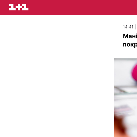
14:41 
Мані
покр