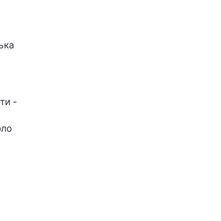
ька
ти -
оло