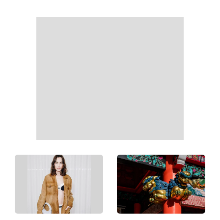
Найпопулярніший салат
Справа не в немитому
літа: готуємо «Зелену
посуді: психологиня
Богиню»
пояснила, чому насправді
пари сваряться через
побут
«Вже доросла людина»:
«Українська Сінді
Людмила Барбір показала
Кроуфорд»: Ольга Сумська
рідкісні сімейні фото з 14-
вразила архівними фото
річним сином і зворушила
часів молодості
Мережу