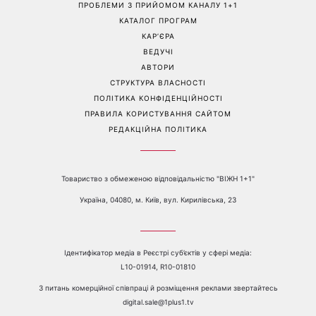
ця куртка стане головним
звершень: три знаки
фаворитом осені 2026
китайського гороскопу,
для яких найближчі пів
року стануть переломними
Перейти на повну версію сайту
Контакти:
е-mail:
media@1plus1.tv
Телефон:
+38 044 490 01 01
ПРО КАНАЛ
РЕКЛАМА
ПРОБЛЕМИ З ПРИЙОМОМ КАНАЛУ 1+1