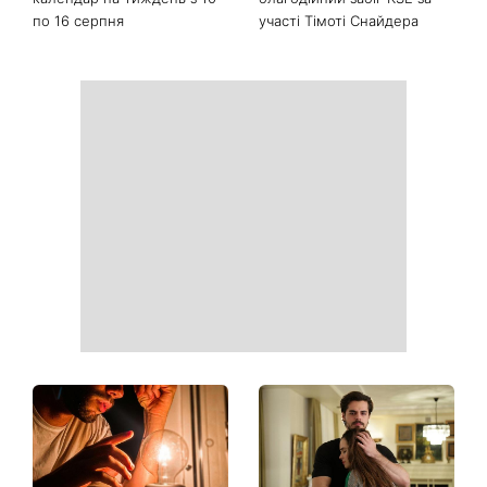
17-й ОМКФ оголосив
Акцент на стегнах: сукня з
Міжнародну конкурсну
«бочками» стала головним
програму: які фільми
модним трендом кінця літа
увійшли до переліку
Коли найвдаліший день для
Run for Freedom 2026:
стрижки: місячний
стартувала реєстрація на
календар на тиждень з 10
благодійний забіг KSE за