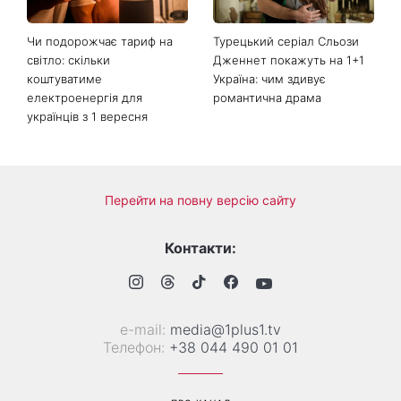
по 16 серпня
участі Тімоті Снайдера