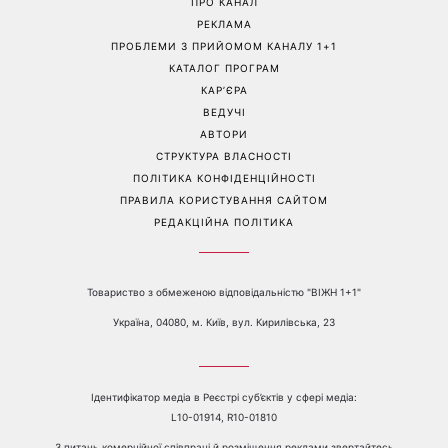
Чи подорожчає тариф на
Турецький серіал Сльози
світло: скільки
Дженнет покажуть на 1+1
коштуватиме
Україна: чим здивує
електроенергія для
романтична драма
українців з 1 вересня
Перейти на повну версію сайту
Контакти:
е-mail:
media@1plus1.tv
Телефон:
+38 044 490 01 01
ПРО КАНАЛ