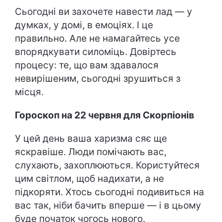
Сьогодні ви захочете навести лад — у
думках, у домі, в емоціях. І це
правильно. Але не намагайтесь усе
впорядкувати силоміць. Довіртесь
процесу: те, що вам здавалося
невирішеним, сьогодні зрушиться з
місця.
Гороскоп на 22 червня для Скорпіонів
У цей день ваша харизма сяє ще
яскравіше. Люди помічають вас,
слухають, захоплюються. Користуйтеся
цим світлом, щоб надихати, а не
підкоряти. Хтось сьогодні подивиться на
вас так, ніби бачить вперше — і в цьому
буде початок чогось нового.