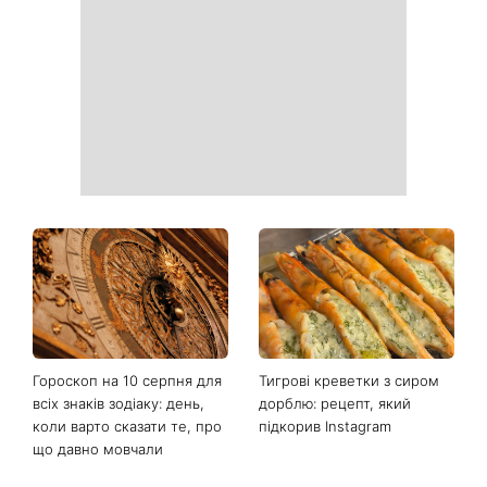
відпустки в Туреччині та
показала 70-кілограмовий
опублікувала теплі фото з
торт Голосу країни і
доньками під час
викликала дискусію про
прогулянки Києвом
«голос нашого часу»
Як обрати солодкий кавун:
«Надія, сум, сила та
які популярні лайфхаки
кохання»: австралійський
реально працюють
гурт Breathe помістив фото
українки на обкладинку
нового альбому