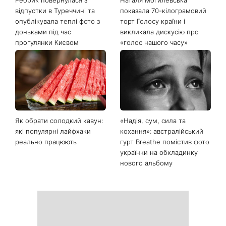
Останні новини
«Вдома краще»: Лілія
«Багато думаю про це»:
Ребрик повернулася з
Наталя Могилевська