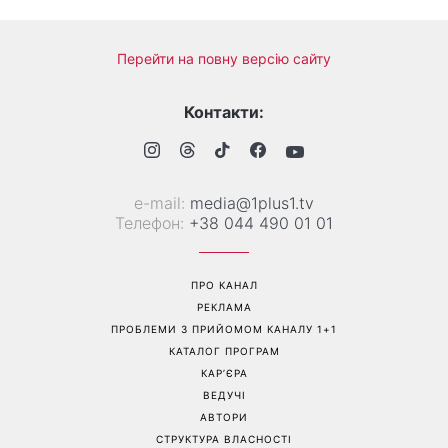
Гороскоп на 10 серпня для
Тигрові креветки з сиром
всіх знаків зодіаку: день,
дорблю: рецепт, який
коли варто сказати те, про
підкорив Instagram
що давно мовчали