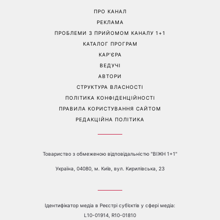
Задають настрій літньому
Яка вправа допоможе
гардеробу: 8 стильних
зробити живіт плоским:
речей, які зараз в тренді
чому варто забути про
скручування
Перейти на повну версію сайту
Контакти:
е-mail:
media@1plus1.tv
Телефон:
+38 044 490 01 01