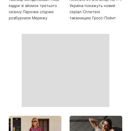
Останні новини
Магнітна буря червоного
Насправді він не винен: 5
рівня накриє Землю: коли
помилок, через які
очікувати геомагнітні
ChatGPT відповідає гірше
коливання
«На фото хімії більше, ніж у
Ідеальні сусіди чи
таблиці Менделєєва»: нові
небезпечні злочинці: на 1+1