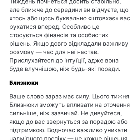
Тиждень почнеться досить стабільно,
але ближче до середини ви відчуєте, що
хтось або щось буквально «штовхає» вас
рухатися вперед. Особливо це
стосується фінансів та особистих
рішень. Якщо довго відкладали важливу
розмову — час для неї настав.
Прислухайтеся до інтуїції, адже вона
буде влучнішою, ніж будь-які поради.
Близнюки
Ваше слово зараз має силу. Цього тижня
Близнюки зможуть впливати на оточення
сильніше, ніж зазвичай. Не дивуйтеся,
якщо до вас звернуться за порадою або
підтримкою. Водночас важливо уникати
надмірного поспіху — не кожне рішення