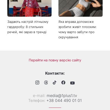
кадри зі зйомок третього
Україна покажуть новий
сезону Парочки слідчих
серіал Сплетені
розбурхали Мережу
таємницею Гросс-Пойнт