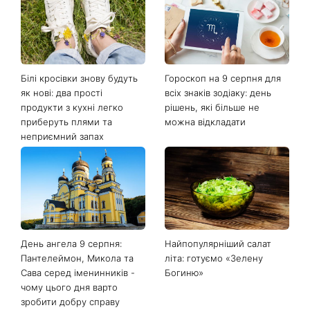
Білі кросівки знову будуть
Гороскоп на 9 серпня для
як нові: два прості
всіх знаків зодіаку: день
продукти з кухні легко
рішень, які більше не
приберуть плями та
можна відкладати
неприємний запах
День ангела 9 серпня:
Найпопулярніший салат
Пантелеймон, Микола та
літа: готуємо «Зелену
Сава серед іменинників -
Богиню»
чому цього дня варто
зробити добру справу