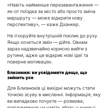
«Навіть найменше перезавантаження —
як-от поїздка за місто або просто зміна
маршруту — може відкрити нову
перспективу», — каже Дханкер.
Не ігноруйте внутрішній поклик до руху.
Якщо хочеться змін — дійте. Овнам
зараз надзвичайно корисно вийти з
рутини, адже це відкриє нові ідеї та
поверне мотивацію.
Близнюки: ви усвідомите дещо, що
змінить усе
Для Близнюків ці вихідні можуть стати
точкою зсуву в мисленні. Інформація, яку
ви випадково почуєте — розмова,
повідомлення чи навіть абзац у книжці