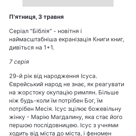
П'ятниця, 3 травня
Серіал "Біблія" - новітня і
наймасштабніша екранізація Книги книг,
дивіться на 1+1.
7 серія
29-й рік від народження Ісуса.
Єврейський народ не знає, як реагувати
на жорстоку окупацію римлян. Більше
ніж будь-коли їм потрібен Бог, їм
потрібен Месія. Ісус зцілює божевільну
жінку - Марію Магдалину, яка стає його
першою послідовницею. Ісус з учнями
ходить від міста до міста, і феномен