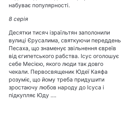
набуває популярності.
8 серія
Десятки тисяч ізраїльтян заполонили
вулиці Єрусалима, святкуючи переддень
Песаха, що знаменує звільнення євреїв
від єгипетського рабства. Ісус оголошує
себе Месією, якого люди так довго
чекали. Первосвященик Юдеї Каяфа
розуміє, що йому треба придушити
зростаючу любов народу до Ісуса і
підкупляє Юду ....