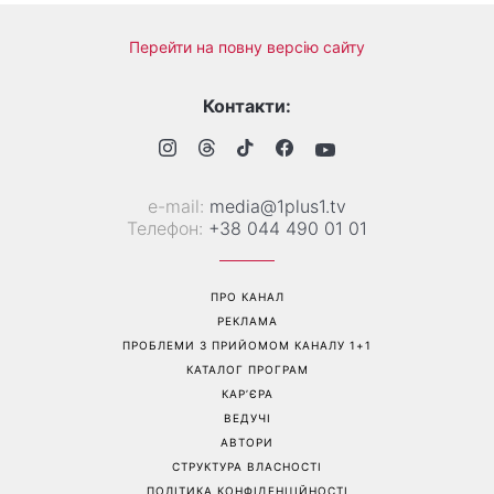
«Українська Сінді
Її знову повернули у моду:
Кроуфорд»: Ольга Сумська
ця куртка стане головним
вразила архівними фото
фаворитом осені 2026
часів молодості