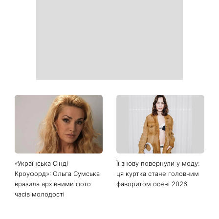
Сава серед іменинників -
Богиню»
чому цього дня варто
зробити добру справу
Справа не в немитому
«Вже доросла людина»:
посуді: психологиня
Людмила Барбір показала
пояснила, чому насправді
рідкісні сімейні фото з 14-
пари сваряться через
річним сином і зворушила
побут
Мережу