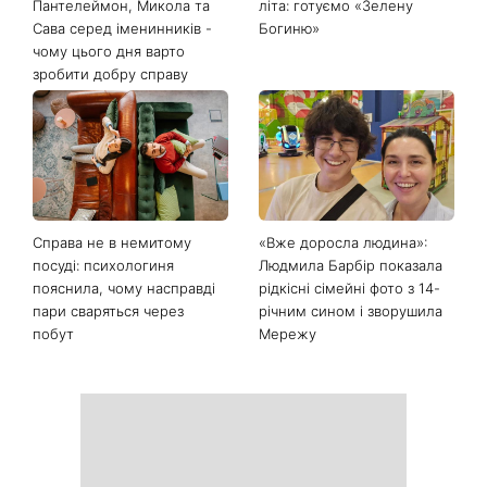
Останні новини
День ангела 9 серпня:
Найпопулярніший салат
Пантелеймон, Микола та
літа: готуємо «Зелену