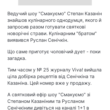
Ведучий шоу "Смакуємо" Степан Казанін
знайшов кулінарного однодумця, якого й
запросив разом готувати святкові
новорічні страви. Кулінарним "братом"
виявився Руслан Сенічкін.
Що саме приготує чоловічий дует - поки
загадка.
Тим часом у № 25 журналу Viva! вийшла
ціла добірка рецептів від Сенічкіна та
Казаніна. Цей номер вже у продажу.
А святковий ефір шоу "Смакуємо" зі
Степаном Казаніним та Русланом
Сенічкіним дивіться на каналі 1+1 в