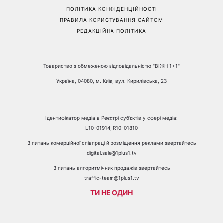
ПОЛІТИКА КОНФІДЕНЦІЙНОСТІ
ПРАВИЛА КОРИСТУВАННЯ САЙТОМ
РЕДАКЦІЙНА ПОЛІТИКА
Товариство з обмеженою відповідальністю "ВІЖН 1+1"
Україна, 04080, м. Київ, вул. Кирилівська, 23
Ідентифікатор медіа в Реєстрі суб’єктів у сфері медіа:
L10-01914, R10-01810
З питань комерційної співпраці й розміщення реклами звертайтесь
digital.sale@1plus1.tv
З питань алгоритмічних продажів звертайтесь
traffic-team@1plus1.tv
ТИ НЕ ОДИН