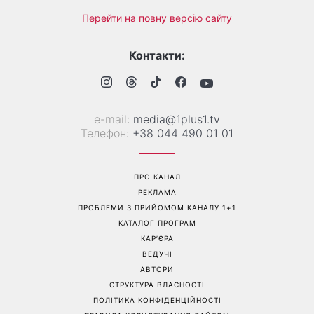
Трендова палітра серпня: 8
«Ніколи не випрошує їжу»:
наймодніших кольорів
Валентина Хамайко
манікюру, які варто
розповіла про собаку,
спробувати вже зараз
якого прихистила на
початку повномасштабної
війни