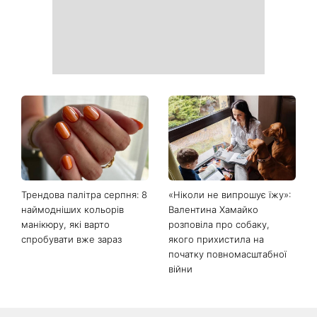
схудненням: фото до і після
На фронті загинув Олексій
«Вона точно вагітна»: нові
Юков — пошуковець, який
кадри Зендеї з Томом
роками повертав тіла
Голландом викликали
загиблих воїнів
шквал здогадок