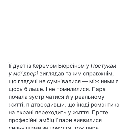
Її дует із Керемом Бюрсіном у
Постукай
у мої двері
виглядав таким справжнім,
що глядачі не сумнівалися — між ними є
щось більше. І не помилилися. Пара
почала зустрічатися й у реальному
житті, підтвердивши, що іноді романтика
на екрані переходить у життя. Проте
професійні амбіції пари виявилися
сильнішими за почуття, тож пара