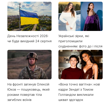
День Незалежності 2026:
Українські зірки, які
чи буде вихідний 24 серпня
приголомшили
схудненням: фото до і після
На фронті загинув Олексій
«Вона точно вагітна»: нові
Юков — пошуковець, який
кадри Зендеї з Томом
роками повертав тіла
Голландом викликали
загиблих воїнів
шквал здогадок